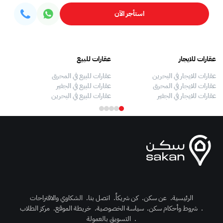
استأجر الآن
عقارات للايجار
عقارات للبيع
فلل
عقارات للايجار في البحرين
عقارات للبيع في المحرق
بيو
عقارات للايجار في المحرق
عقارات للبيع في الجفير
فلل
عقارات للايجار في الجفير
عقارات للبيع في البحرين
فلل
الرئيسية
.
عن سكن
.
كن شريكاً
.
اتصل بنا
.
الشكاوي والاقتراحات
.
شروط وأحكام سكن
.
سياسة الخصوصية
.
خريطة الموقع
.
مركز الطلاب
رك الآن
.
التسويق بالعمولة