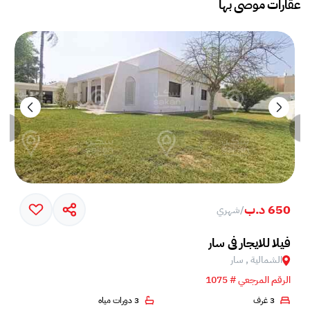
عقارات موصى بها
650 د.ب
/
شهري
فيلا للايجار في سار
الشمالية , سار
الرقم المرجعي # 1075
3 غرف
3 دورات مياه