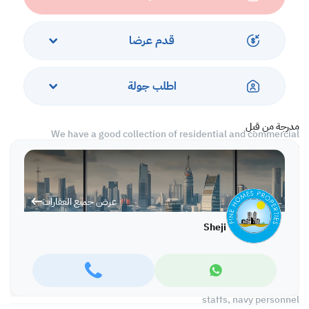
* Rent: 575 Exclusive of Electricity Water & Municipality Tax
Charges
قدم عرضا
* Ref No: SRM 55
اطلب جولة
We Deal only on Yearly Basis Contracts And Provide the Clients
with a Highly Professional Work.
مدرجة من قبل
We have a good collection of residential and commercial
properties all over in Bahrain which suits the budgets and interest
of our clients whether they be, executives, company staffs, navy
personnel, families
عرض جميع العقارات
We Deal only on Yearly Basis Contracts And Provide the Clients
with a Highly Professional Work
Sheji
We have a good collection of residential and commercial
properties all over in Bahrain which suits the budgets and interest
of our clients whether they be, Families executives, company
staffs, navy personnel