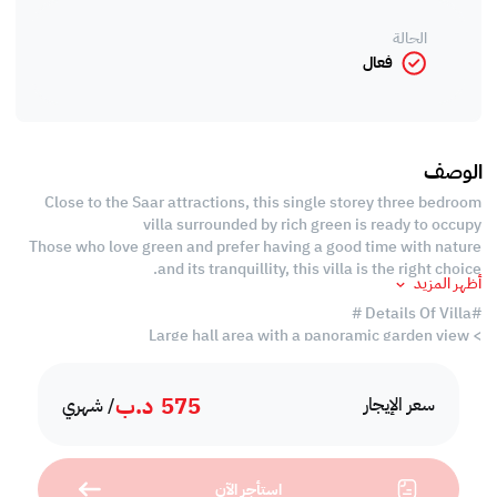
الحالة
فعال
الوصف
Close to the Saar attractions, this single storey three bedroom
villa surrounded by rich green is ready to occupy
Those who love green and prefer having a good time with nature
and its tranquillity, this villa is the right choice.
أظهر المزيد
#Details Of Villa #
> Large hall area with a panoramic garden view
> 3 bedrooms with 1 ensuite and other bedrooms sharing a
common bath
575
د.ب
> the villa has a closed kitchen with state of the art marble
سعر الإيجار
/ شهري
countertops alongside inbuilt racks with ample space.
> 24 hrs maintenance with high secured wall compounds.
استأجر الآن
> compound facilities include common pool , garden and more