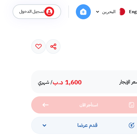
تسجيل الدخول
Eng
البحرين
1,600
د.ب
ر الإيجار
/ شهري
استأجر الآن
قدم عرضا