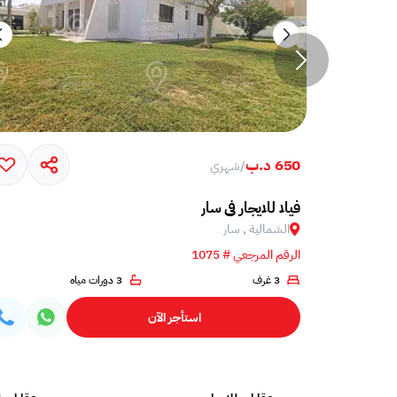
650 د.ب
/
شهري
ايجار في سار
فيلا للايجار في سار
الشمالية , سار
الرقم المرجعي # 1075
3 غرف
3 دورات مياه
استأجر الآن