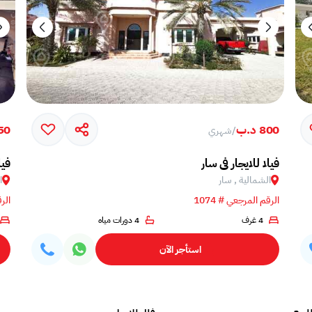
800 د.ب
750 
/
شهري
فيلا للايجار في سار
فيل
الشمالية , سار
ا
الرقم المرجعي # 1074
الرق
4 غرف
4 دورات مياه
استأجر الآن