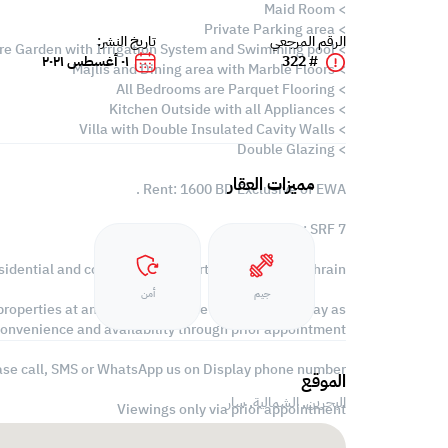
> Maid Room
> Private Parking area
الرقم المرجعي
تاريخ النشر:
> Mature Garden with Irrigation System and Swimming pool
# 322
٠١ أغسطس ٢٠٢١
> Majlis and Dining area with Marble Floors
> All Bedrooms are Parquet Flooring
> Kitchen Outside with all Appliances
> Villa with Double Insulated Cavity Walls
> Double Glazing
مميزات العقار
Rent: 1600 BD Exclusive of EWA .
Ref no : SRF 7
sidential and commercial properties all over in Bahrain
جيم
أمن
roperties at any given day of the week (even Friday as
convenience and availability through prior appointment.
ase call, SMS or WhatsApp us on Display phone number
الموقع
البحرين, الشمالية,
سار
Viewings only via prior appointment