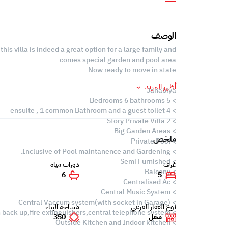
الوصف
is villa is indeed a great option for a large family and
comes special garden and pool area
Now ready to move in state
أظهر المزيد
Janabiya
> 5 Bedrooms 6 bathrooms
> 4 ensuite , 1 common Bathroom and a guest toilet
> 2 Story Private Villa
> Big Garden Areas
ملخص
> Private Pool
> Inclusive of Pool maintanence and Gardening.
> Semi Furnished
غرف
دورات مياه
> Balcony
6
5
> Centralised Ac
> Central Music System
> Central Vaccum system(with socket in Garage)
نوع العقار الفرعي
مساحة البناء
> Water heaters with back up,fire extinguishers,central telephone system
محل
350
> Outside Kitchen and Indoor kitchen