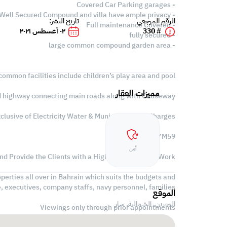
- Covered Car Parking garages
- Well Secured Compound and villa have ample privacy
الرقم المرجعي
تاريخ النشر:
- Full maintenance Covered
# 330
٠٢ أغسطس ٢٠٢١
- fully secured
- large common compound garden area
common facilities include children’s play area and pool
مميزات العقار
and highway connecting main roads along with Causeway
clusive of Electricity Water & Municipality Tax Charges
REF NO BYM59
أمن
nd Provide the Clients with a Highly Professional Work.
perties all over in Bahrain which suits the budgets and
e, executives, company staffs, navy personnel, families
الموقع
البحرين, الشمالية,
سار
Viewings only through prior appointments