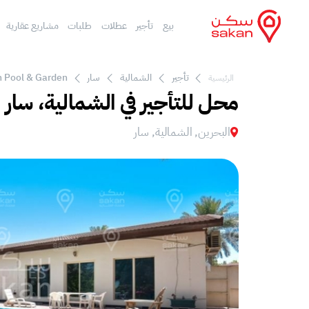
بيع
تأجير
عطلات
طلبات
مشاريع عقارية
تأجير
الشمالية
سار
th Pool & Garden
الرئيسية
محل للتأجير في الشمالية، سار
البحرين, الشمالية, سار