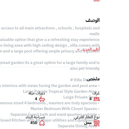
الوصف
 access to all main attractions , schools , hospitals and
malls
 valuable option that give u a refreshing stay experience
living area with high ceiling design , villa comes with
أظهر المزيد
n and a large pool offering ample privacy and a gazebo
pread garden its a great option for a large family and is
also pet friendly
ملخص
# Villa Details #
- Quality spacious interiros with views facing the garden and pool area
- Large Private Tropical Style Garden Area
غرف
دورات مياه
- Large Private Pool
4
4
- Generous sized 4 bedrooms , masters are truly spacious
- Master Bedroom With Closet Spaces
- Separate Guest bath and maid qaurters outside
نوع العقار الفرعي
مساحة البناء
- Large Closed Kitchen with All Major utilities and Equipments
محل
450
- Separate Dining Area