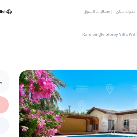
مدونة سكن
إحصائيات السوق
lish
Rare Single Storey Villa Wi
سع