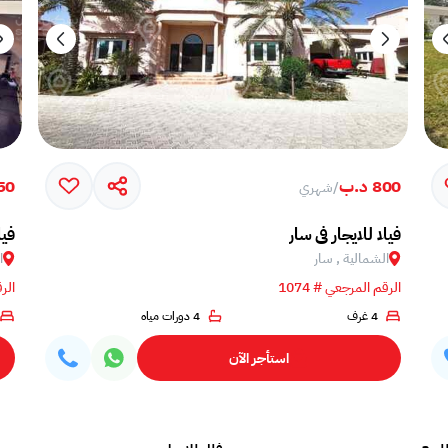
800 د.ب
750 
/
شهري
فيلا للايجار في سار
فيل
الشمالية , سار
ا
الرقم المرجعي # 1074
الرق
4 غرف
4 دورات مياه
استأجر الآن