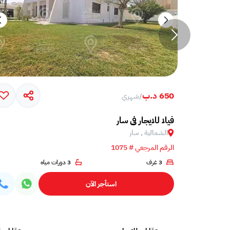
650 د.ب
/
شهري
ايجار في سار
فيلا للايجار في سار
الشمالية , سار
الرقم المرجعي # 1075
3 غرف
3 دورات مياه
استأجر الآن