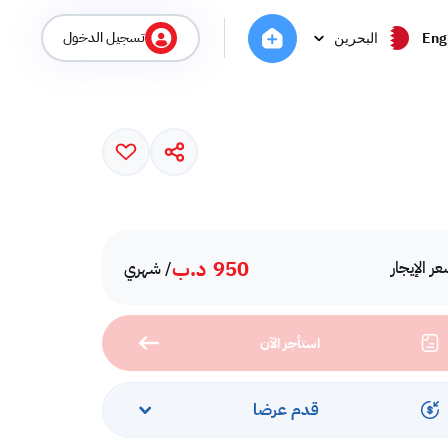
تسجيل الدخول
Eng
البحرين
950
د.ب
ر الإيجار
/ شهري
استأجر الآن
قدم عرضا