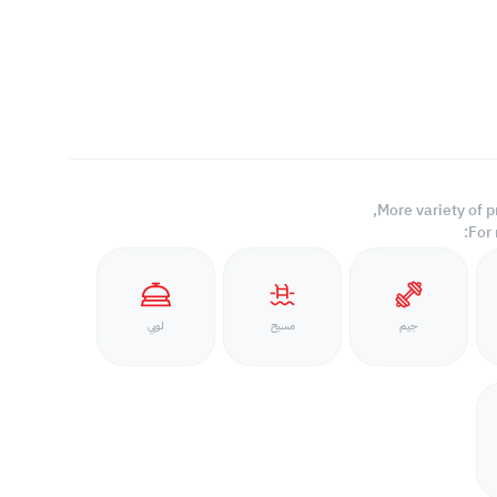
More variety of p
For
جيم
مسبح
لوبي