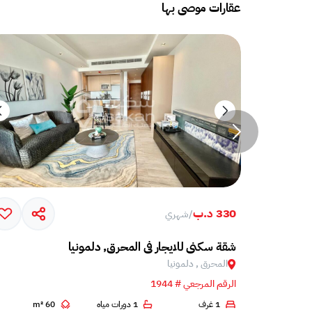
عقارات موصى بها
330 د.ب
/
شهري
Sea view 
شقة سكني للايجار في المحرق, دلمونيا
المحرق , دلمونيا
الرقم المرجعي # 1944
1 غرف
1 دورات مياه
60 m²