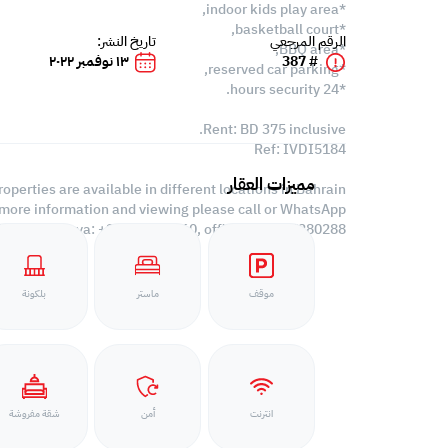
*indoor kids play area,
*basketball court,
الرقم المرجعي
تاريخ النشر:
*BBQ area,
# 387
١٣ نوفمبر ٢٠٢٢
*reserved car parking,
*24 hours security.
Rent: BD 375 inclusive.
Ref: IVDI5184
مميزات العقار
roperties are available in different locations in Bahrain,
 more information and viewing please call or WhatsApp:
Ivana Ivanova: +973 66663360, office: +973 17280288
موقف
ماستر
بلكونة
انترنت
أمن
شقة مفروشة