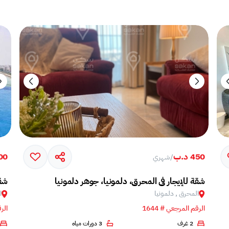
450 د.ب
500 
/
شهري
شقة للإيجار في المحرق، دلمونيا، جوهر دلمونيا
شقة
المحرق , دلمونيا
ا
الرقم المرجعي # 1644
الرق
2 غرف
3 دورات مياه