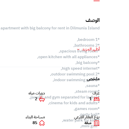
الوصف
apartment with big balcony for rent in Dilmunia Island.
*1 bedroom,
*2 bathrooms,
أظهر المزيد
*spacious living room,
*open kitchen with all appliances,
*big balcony,
*high speed internet,
*2 outdoor swimming pool,
ملخص
*2 indoor swimming pool,
*sauna,
*steam room,
غرف
دورات مياه
*jacuzzi and gym separated for ladies,
2
1
*cinema for kids and adults,
*games room,
*party hall,
نوع العقار الفرعي
مساحة البناء
*water park for kids,
شقة
85
*mini golf,