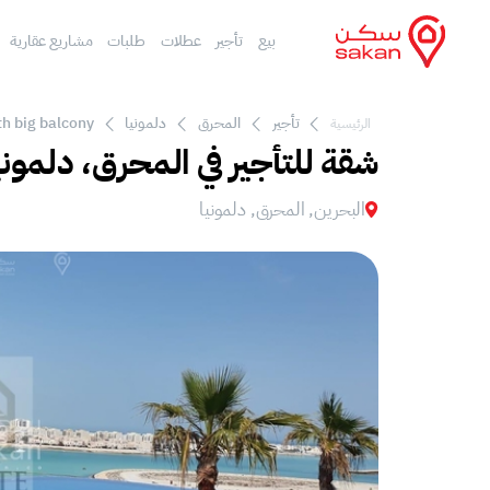
بيع
تأجير
عطلات
طلبات
مشاريع عقارية
تأجير
المحرق
دلمونيا
h big balcony
الرئيسية
شقة للتأجير في المحرق، دلموني
البحرين, المحرق, دلمونيا