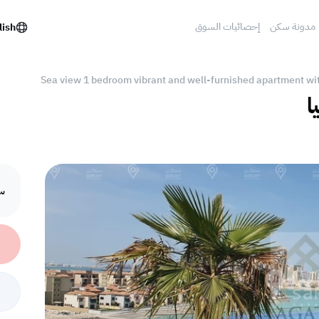
مدونة سكن
إحصائيات السوق
lish
Sea view 1 bedroom vibrant and well-furnished apartment wit
ا
سع