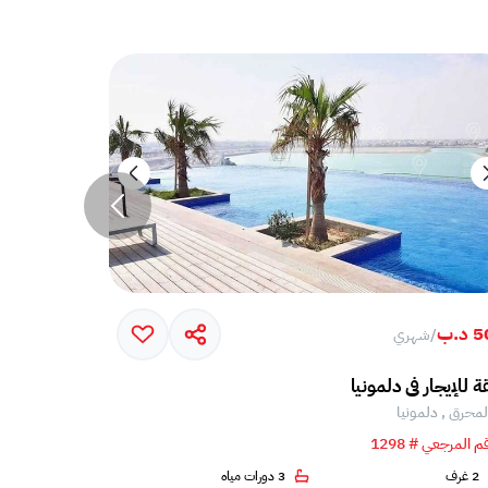
د.ب
650 د.ب
/
شهري
/
شه
 للإيجار في دلمونيا
stantly appealing spacious apartment
لمحرق , دلمونيا
المحرق , دلم
م المرجعي # 1298
الرقم المرجعي # 5
2 غرف
3 دورات مياه
2 غرف