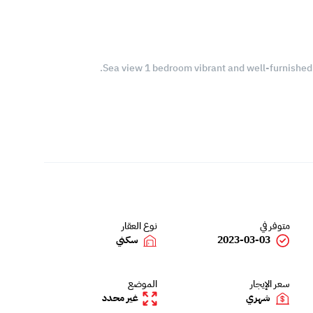
Sea view 1 bedroom vibrant and well-furnished 
متوفر في
نوع العقار
2023-03-03
سكني
سعر الإيجار
الموضع
شهري
غير محدد