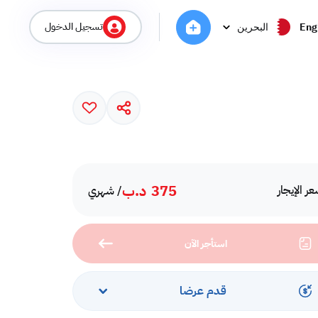
تسجيل الدخول
Eng
البحرين
375
د.ب
ر الإيجار
/ شهري
استأجر الآن
قدم عرضا