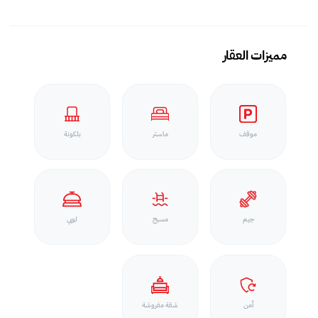
مميزات العقار
موقف
ماستر
بلكونة
جيم
مسبح
لوبي
أمن
شقة مفروشة