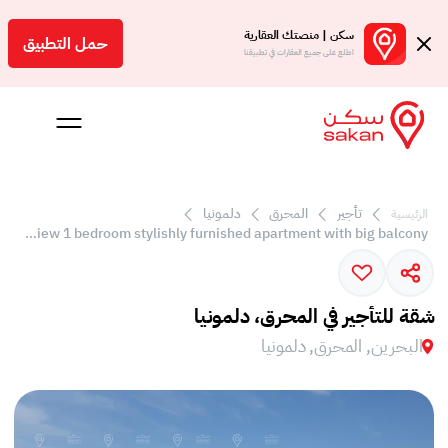
سكن | منصتك العقارية
حمل التطبيق
اطلع على جميع العقارات في تطبيقنا
تأجير
المحرق
دلمونيا
الرئيسية
 بالعمولة
Sea view 1 bedroom stylishly furnished apartment with big balcony
Engl
بحرين
شقة للتأجير في المحرق، دلمونيا
البحرين, المحرق, دلمونيا