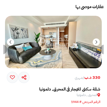
عقارات موصى بها
330 د.ب
/
شهري
شقة سكني للايجار في المحرق, دلمونيا
المحرق , دلمونيا
الرقم المرجعي # 1944