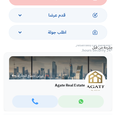
*cinema for kids and adults,
*games room,
*party hall,
قدم عرضا
*water park for kids,
*mini golf,
*indoor kids play area,
اطلب جولة
*basketball court,
*BBQ area,
*reserved car parking,
مدرجة من قبل
*24 hours security.
Rent: BD 400 inclusive
Ref: IVDI5447
عرض جميع العقارات
More variety of properties are available in different locations in
Bahrain,
Agate Real Estate
For more information and viewing please call or WhatsApp:
Ivana Ivanova: +973 66663360, office: +973 17280288