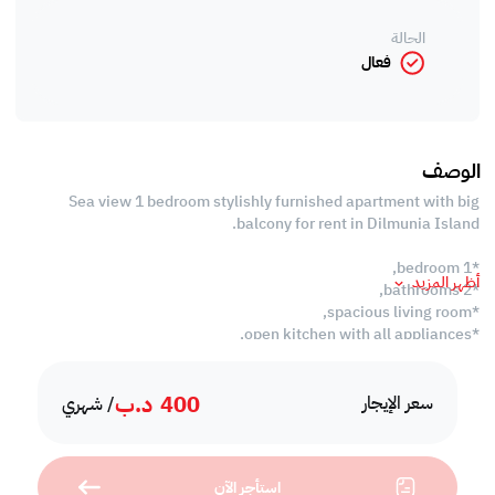
الحالة
فعال
الوصف
Sea view 1 bedroom stylishly furnished apartment with big
balcony for rent in Dilmunia Island.
*1 bedroom,
أظهر المزيد
*2 bathrooms,
*spacious living room,
*open kitchen with all appliances,
*big balcony,
*high speed internet,
400
د.ب
*2 outdoor swimming pool,
سعر الإيجار
/ شهري
*2 indoor swimming pool,
*sauna,
*steam room,
استأجر الآن
*jacuzzi and gym separated for ladies,