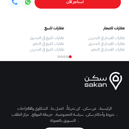
استأجر الآن
عقارات للايجار
عقارات للبيع
فلل
عقارات للايجار في البحرين
عقارات للبيع في المحرق
بيو
عقارات للايجار في المحرق
عقارات للبيع في الجفير
فلل
عقارات للايجار في الجفير
عقارات للبيع في البحرين
فلل
الرئيسية
.
عن سكن
.
كن شريكاً
.
اتصل بنا
.
الشكاوي والاقتراحات
.
شروط وأحكام سكن
.
سياسة الخصوصية
.
خريطة الموقع
.
مركز الطلاب
رك الآن
.
التسويق بالعمولة