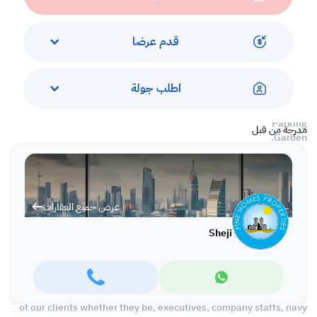
# First Floor:-
Sitting area
3 Bedrooms 1 ensuite ,2 Bedrooms sharing 1 Bathroom
قدم عرضا
# Second Floor:-
Maid Room with Bathroom
Terrace
اطلب جولة
#Common Facilities
GYM
Parking
مدرجة من قبل
Garden.
Rent: 500/- exclusive of Electricity Water & Municipality Tax
Charges
عرض جميع العقارات
REF NO SHF1
Sheji
We Deal only on Yearly Basis Contracts And Provide the Clients
with a Highly Professional Work.
We have a good collection of residential and commercial
properties all over in Bahrain which suits the budgets and interest
of our clients whether they be, executives, company staffs, navy