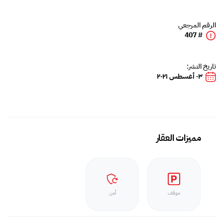
الرقم المرجعي
# 407
تاريخ النشر:
٠٣ أغسطس ٢٠٢١
مميزات العقار
موقف
أمن