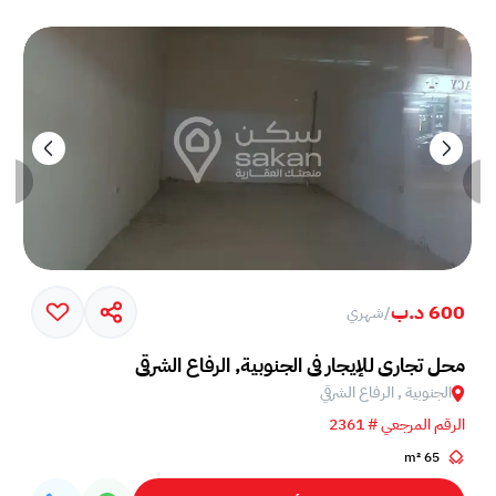
600 د.ب
/
شهري
محل تجاري للإيجار في الجنوبية, الرفاع الشرقي
الجنوبية , الرفاع الشرقي
الرقم المرجعي # 2361
65 m²