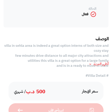
الحالة
فعال
الوصف
villa in sehla area is indeed a great option interns of both size and
cozy stay
few minutes drive distance to all major city attractions and
utilities this villa is a great option for a large family
أظهر المزيد
and is in a ready to move in state
# Villa Detail#
# Ground Floor :-
500
د.ب
Well lit Hall area
سعر الإيجار
/ شهري
Guest Toilet
Close Kitchen
Store Room
استأجر الآن
Laundry area