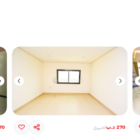
270 د.ب
370 
/
شهري