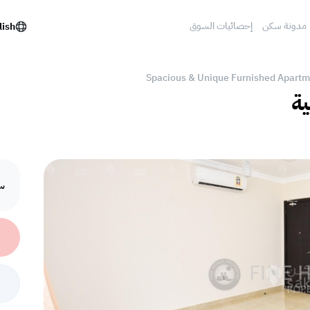
مدونة سكن
إحصائيات السوق
lish
Spacious & Unique Furnished Apartm
ية
سع