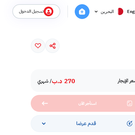
تسجيل الدخول
Eng
البحرين
270
د.ب
ر الإيجار
/ شهري
استأجر الآن
قدم عرضا