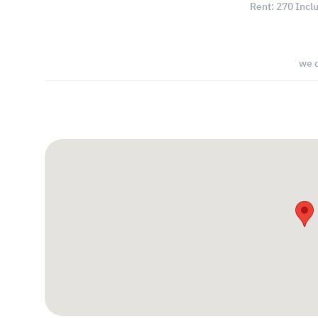
Rent: 270 Incl
we d