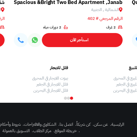
Qu
Spacious &Bright Two Bed Apartment ,Janabiya
شقة
الشمالية , الجنبية
ا
الرقم المرجعي # 402
الرق
2 غرف
2 دورات مياه
استأجر الآن
لبيع
فلل للايجار
لبيع في المحرق
بيوت للايجار في المحرق
بيع في الجفير
فلل للايجار في الجفير
لبيع في البحرين
فلل للايجار في البحرين
الرئيسية
.
عن سكن
.
كن شريكاً
.
اتصل بنا
.
الشكاوي والاقتراحات
.
شروط وأحكام
.
خريطة الموقع
.
مركز الطلاب
.
التسويق بالعمولة