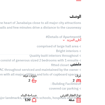
الوصف
 heart of Janabaiya close to all major city attractions
malls and few minutes drive a distance to the causeway
#Details of Apartment#
أظهر المزيد
> comprised of large hall area
> Bright interiors
> Quality built interiors throughout
> consist of generous sized 2 bedrooms with 1 ensuite
ملخص
> fitted closet space
> split AC throughout serviced and maintained by the owner
> fully fitted closed kitchen with all major utilities and lots of cupboard spaces
غرف
دورات مياه
2
2
#Building Facilities :
> covered car parking
نوع العقار الفرعي
مساحة البناء
ajor landmarks, along with schools, hospitals and more...
شقة
120