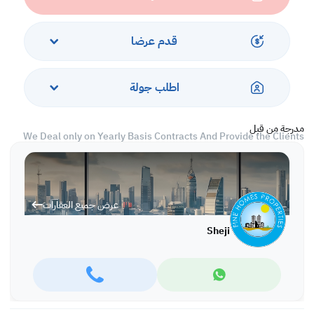
spaces
This Central air-conditioned villa also provides a spacious car
قدم عرضا
parking facility and Housemaid’s room.
اطلب جولة
Rent BD 700/- per month exclusive
This Property Ref No. JBM60
مدرجة من قبل
We Deal only on Yearly Basis Contracts And Provide the Clients
with a Highly Professional Work.
We have a good collection of residential and commercial
properties all over in Bahrain which suits the budgets and interest
عرض جميع العقارات
of our clients whether they be, executives, company staffs, navy
personnel, families
Sheji
Viewings only through prior appointments
call / WhatsApp us now +973 36004415