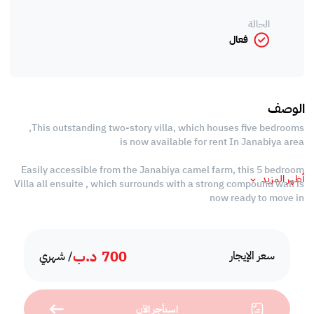
الحالة
فعال
الوصف
This outstanding two-story villa, which houses five bedrooms,
is now available for rent In Janabiya area
Easily accessible from the Janabiya camel farm, this 5 bedroom
أظهر المزيد
Villa all ensuite , which surrounds with a strong compound wall is
now ready to move in
Villa comes with large spread hall area
Wooden floored interiros
700
د.ب
سعر الإيجار
/ شهري
With 24 maintenance and security, is also feature bedrooms also
comes with closet spaces
استأجر الآن
Closed kitchen with all quality equipments and ample closet