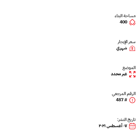
مساحة البناء
400
سعر الإيجار
شهري
الموضع
غير محدد
الرقم المرجعي
# 487
تاريخ النشر:
٠٧ أغسطس ٢٠٢١