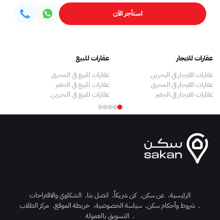
استأجر الآن
عقارات للايجار
عقارات للبيع
فلل
عقارات للايجار في البحرين
عقارات للبيع في المحرق
بيو
عقارات للايجار في المحرق
عقارات للبيع في الجفير
فلل
عقارات للايجار في الجفير
عقارات للبيع في البحرين
فلل
الرئيسية
.
عن سكن
.
كن شريكاً
.
اتصل بنا
.
الشكاوي والاقتراحات
.
شروط وأحكام سكن
.
سياسة الخصوصية
.
خريطة الموقع
.
مركز الطلاب
رك الآن
.
التسويق بالعمولة