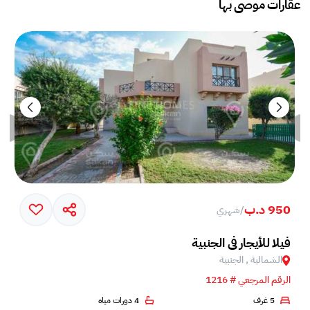
عقارات موصى بها
950 د.ب
/
شهري
فيلا للأيجار في الجنبية
الشمالية , الجنبية
الرقم المرجعي # 1216
5 غرف
4 دورات مياه