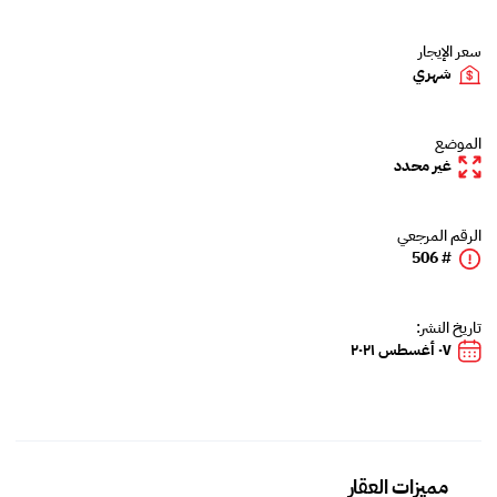
سعر الإيجار
شهري
الموضع
غير محدد
الرقم المرجعي
# 506
تاريخ النشر:
٠٧ أغسطس ٢٠٢١
مميزات العقار