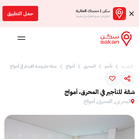
سكن | منصتك العقارية
حمل التطبيق
اطلع على جميع العقارات في تطبيقنا
تأجير
المحرق
أمواج
شقة مفروشة للايجار في أمواج
الرئيسية
 بالعمولة
شقة للتأجير في المحرق، أمواج
Engl
البحرين, المحرق, أمواج
بحرين