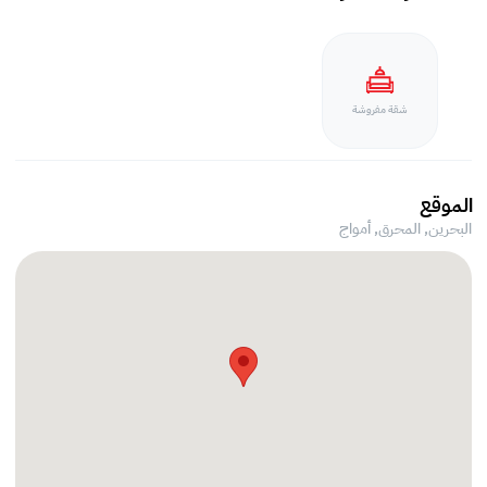
شقة مفروشة
الموقع
البحرين, المحرق,
أمواج