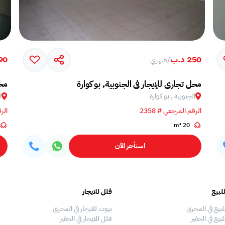
250 د.ب
90 د.
/
شهري
محل تجاري للإيجار في الجنوبية, بو كوارة
محل
الجنوبية , بو كوارة
ا
الرقم المرجعي # 2358
الرق
20 m²
استأجر الآن
لبيع
فلل للايجار
لبيع في المحرق
بيوت للايجار في المحرق
بيع في الجفير
فلل للايجار في الجفير