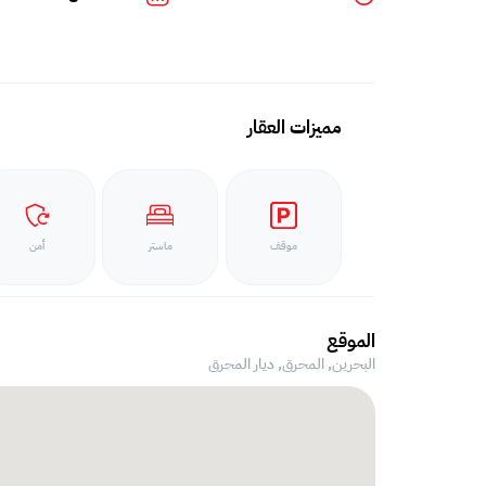
مميزات العقار
موقف
ماستر
أمن
الموقع
البحرين, المحرق,
ديار المحرق