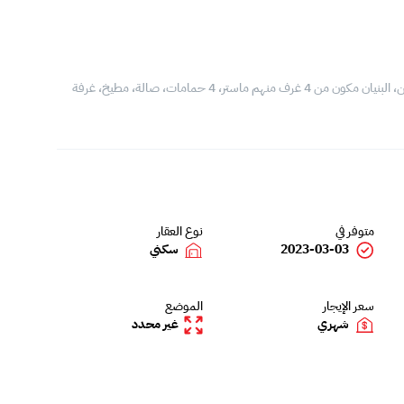
فيلا للايجار في ديار المحرق، المساحة 400 متر مربع، مكونة من دورين، البنيان مكون من 4 غرف منهم ماستر، 4 حمامات، صالة، مطيخ، غرفة
متوفر في
نوع العقار
2023-03-03
سكني
سعر الإيجار
الموضع
شهري
غير محدد