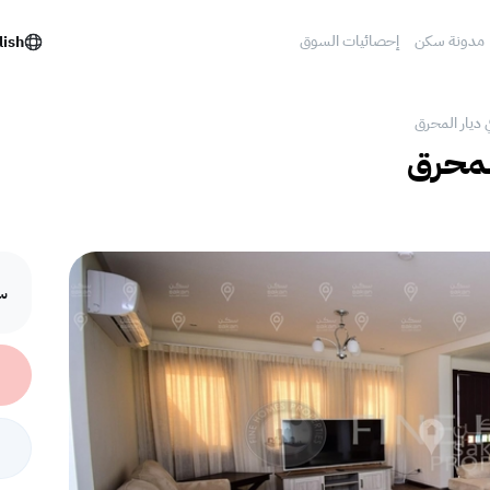
مدونة سكن
إحصائيات السوق
lish
في ديار المحرق
المحرق
سع