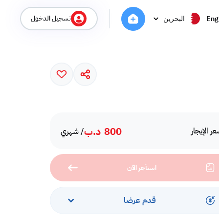
تسجيل الدخول
Eng
البحرين
800
د.ب
ر الإيجار
/ شهري
استأجر الآن
قدم عرضا