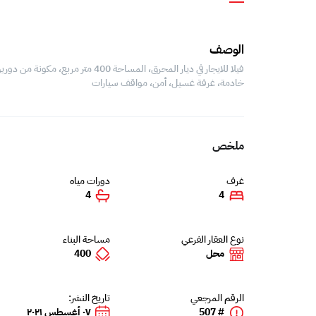
الوصف
خادمة، غرفة غسيل، أمن، مواقف سيارات
ملخص
غرف
دورات مياه
4
4
نوع العقار الفرعي
مساحة البناء
محل
400
الرقم المرجعي
تاريخ النشر:
# 507
٠٧ أغسطس ٢٠٢١