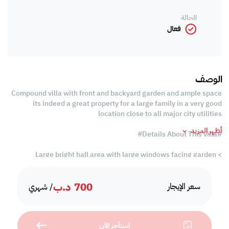
الحالة
فعال
الوصف
Compound villa with front and backyard garden and ample space
its indeed a great property for a large family in a very good
location close to all major city utilities
أظهر المزيد
#Details About This villa#
> Large bright hall area with large windows facing garden
> Ample space around
> Bright interiors
700
د.ب
> Generous sized 4 bedrooms 1 ensuite with ample space and
سعر الإيجار
/ شهري
closet spaces
> Other sharing a common baths
> Large closed kitchen with ample cupboard spaces
استأجر الآن
> House maid’s room ,Store