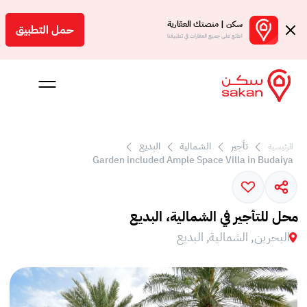
سكن | منصتك العقارية
حمل التطبيق
اطلع على جميع العقارات في تطبيقنا
تأجير
الشمالية
البديع
الرئيسية
 بالعمولة
Garden included Ample Space Villa in Budaiya
Engl
بحرين
محل للتأجير في الشمالية، البديع
البحرين, الشمالية, البديع