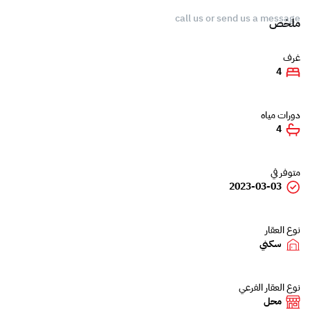
call us or send us a message
ملخص
غرف
4
دورات مياه
4
متوفر في
2023-03-03
نوع العقار
سكني
نوع العقار الفرعي
محل