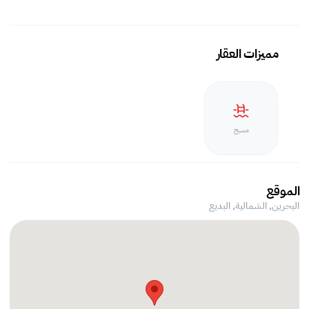
مميزات العقار
مسبح
الموقع
البحرين, الشمالية,
البديع