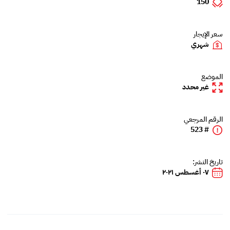
150
سعر الإيجار
شهري
الموضع
غير محدد
الرقم المرجعي
# 523
تاريخ النشر:
٠٧ أغسطس ٢٠٢١