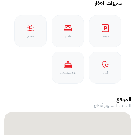
مميزات العقار
موقف
ماستر
مسبح
أمن
شقة مفروشة
الموقع
البحرين, المحرق,
أمواج