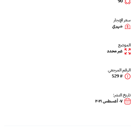
90
سعر الإيجار
شهري
الموضع
غير محدد
الرقم المرجعي
# 529
تاريخ النشر:
٠٧ أغسطس ٢٠٢١