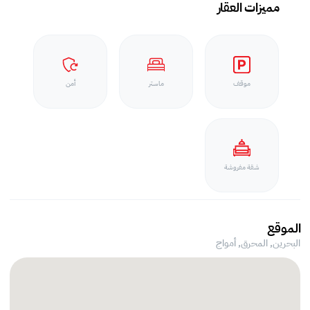
مميزات العقار
موقف
ماستر
أمن
شقة مفروشة
الموقع
البحرين, المحرق,
أمواج