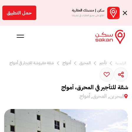
سكن | منصتك العقارية
حمل التطبيق
اطلع على جميع العقارات في تطبيقنا
تأجير
المحرق
أمواج
شقة مفروشة للايجار في أمواج
الرئيسية
 بالعمولة
Engl
شقة للتأجير في المحرق، أمواج
بحرين
البحرين, المحرق, أمواج