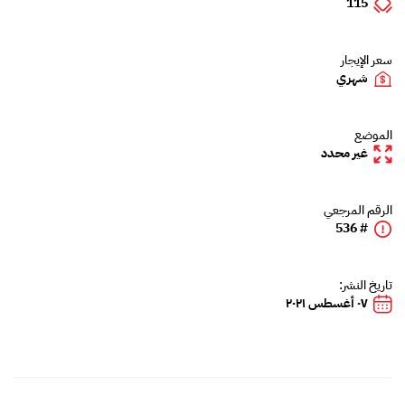
115
سعر الإيجار
شهري
الموضع
غير محدد
الرقم المرجعي
# 536
تاريخ النشر:
٠٧ أغسطس ٢٠٢١