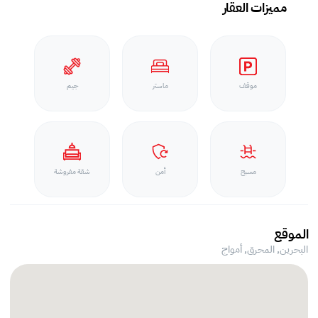
مميزات العقار
موقف
ماستر
جيم
مسبح
أمن
شقة مفروشة
الموقع
البحرين, المحرق,
أمواج