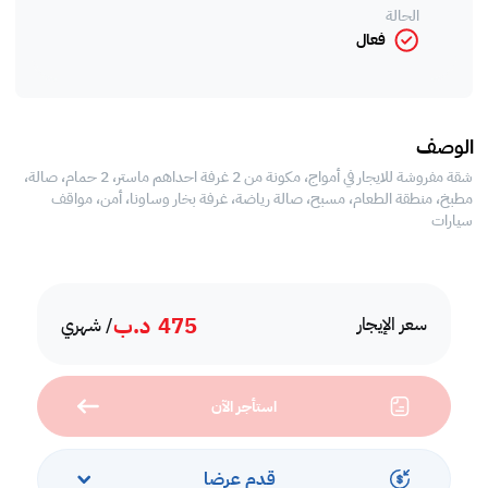
الحالة
فعال
الوصف
شقة مفروشة للايجار في أمواج، مكونة من 2 غرفة احداهم ماستر، 2 حمام، صالة،
مطبخ، منطقة الطعام، مسبح، صالة رياضة، غرفة بخار وساونا، أمن، مواقف
سيارات
475
د.ب
سعر الإيجار
/ شهري
استأجر الآن
قدم عرضا