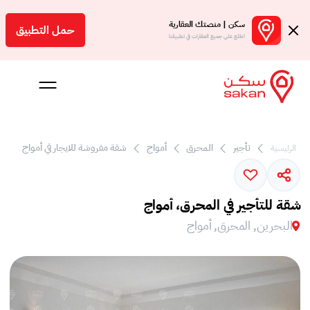
سكن | منصتك العقارية
حمل التطبيق
اطلع على جميع العقارات في تطبيقنا
تأجير
المحرق
أمواج
شقة مفروشة للايجار في أمواج
الرئيسية
 بالعمولة
Engl
شقة للتأجير في المحرق، أمواج
بحرين
البحرين, المحرق, أمواج