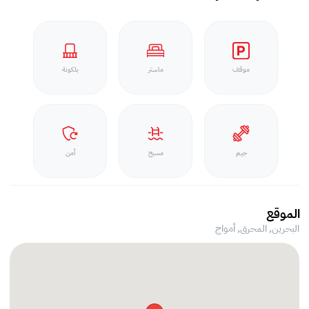
موقف
ماستر
بلكونة
جيم
مسبح
أمن
الموقع
البحرين, المحرق,
أمواج