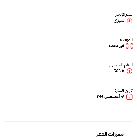
سعر الإيجار
شهري
الموضع
غير محدد
الرقم المرجعي
# 563
تاريخ النشر:
٠٨ أغسطس ٢٠٢١
مميزات العقار