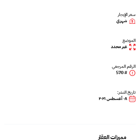
سعر الإيجار
شهري
الموضع
غير محدد
الرقم المرجعي
# 570
تاريخ النشر:
٠٨ أغسطس ٢٠٢١
مميزات العقار