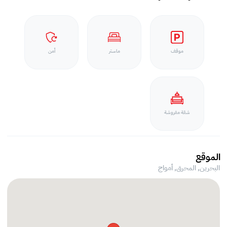
موقف
ماستر
أمن
شقة مفروشة
الموقع
البحرين, المحرق,
أمواج