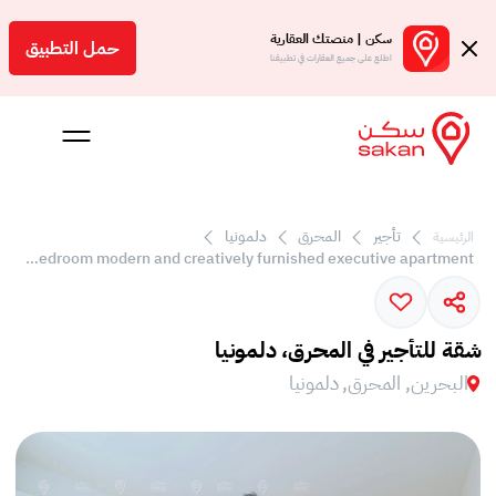
سكن | منصتك العقارية
حمل التطبيق
اطلع على جميع العقارات في تطبيقنا
تأجير
المحرق
دلمونيا
الرئيسية
 بالعمولة
Sea view 1 bedroom modern and creatively furnished executive apartment
Engl
بحرين
شقة للتأجير في المحرق، دلمونيا
البحرين, المحرق, دلمونيا