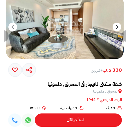
330 د.ب
/
شهري
شقة سكني للايجار في المحرق, دلمونيا
المحرق , دلمونيا
الرقم المرجعي # 1944
1 غرف
1 دورات مياه
60 m²
استأجر الآن