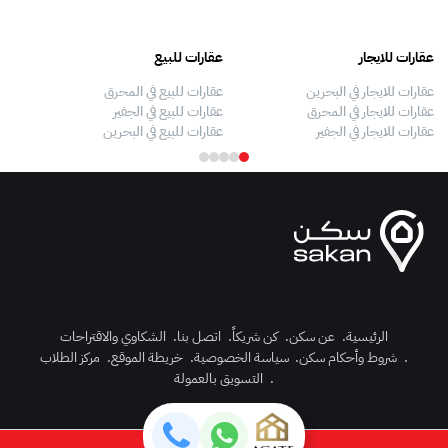
عقارات للايجار
عقارات للبيع
فلل
عقارات للايجار في البحرين
عقارات للبيع في المحرق
بيو
عقارات للايجار في المحرق
عقارات للبيع في الجفير
فلل
عقارات للايجار في الجفير
عقارات للبيع في البحرين
فلل
الرئيسية
.
عن سكن
.
كن شريكاً
.
اتصل بنا
.
الشكاوي والاقتراحات
.
شروط وأحكام سكن
.
سياسة الخصوصية
.
خريطة الموقع
.
مركز الطلاب
رك الآن
.
التسويق بالعمولة
دخول