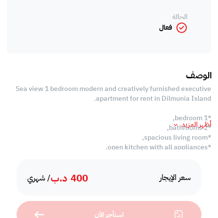
الحالة
فعال
الوصف
Sea view 1 bedroom modern and creatively furnished executive
apartment for rent in Dilmunia Island.
*1 bedroom,
أظهر المزيد
*2 bathrooms,
*spacious living room,
*open kitchen with all appliances,
*balcony,
*high speed internet,
400
د.ب
*swimming pool,
سعر الإيجار
/ شهري
*kids pool,
*BBQ area,
*kids play ground,
استأجر الآن
*kids play area,