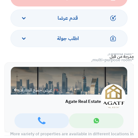
*separate gym,
*sauna,
*steam room,
قدم عرضا
*jacuzzi,
*spa for ladies and men,
*ladies saloon,
اطلب جولة
*nursery room,
*aerobic studio,
*cinema hall,
مدرجة من قبل
*multi-purpose room,
*video games room,
*billiard,
*table tennis,
*fountain area,
عرض جميع العقارات
*coffee shop,
*reserved car parking,
Agate Real Estate
*24 hours security.
Rent: BD 400 inclusive of internet and BD 35 EWA limit.
Ref: IVDI5335
More variety of properties are available in different locations in