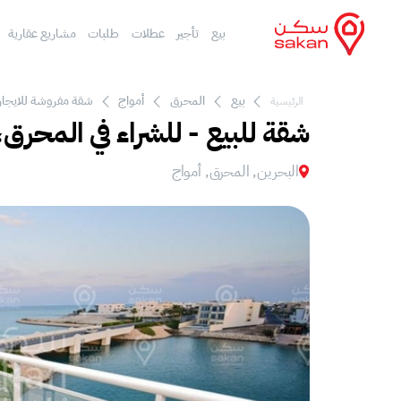
بيع
تأجير
عطلات
طلبات
مشاريع عقارية
بيع
المحرق
أمواج
شقة مفروشة للايجار 
الرئيسية
شقة للبيع - للشراء في المحرق،
البحرين, المحرق, أمواج