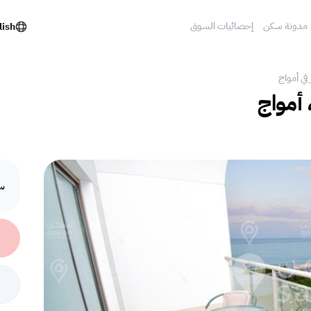
مدونة سكن
إحصائيات السوق
lish
في أمواج
 أمواج
سع