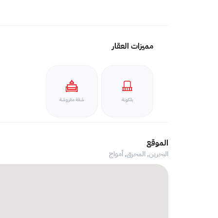
مميزات العقار
بلكونة
شقة مفروشة
الموقع
البحرين, المحرق,
أمواج