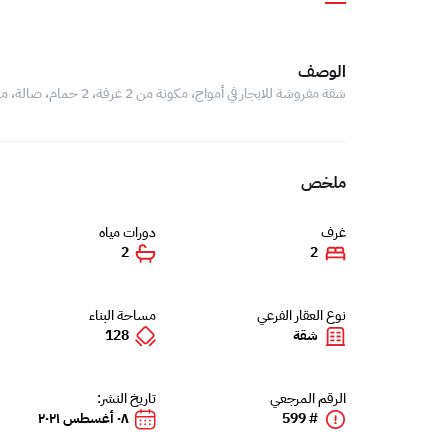
الوصف
شقة مفروشة للايجار في أمواج، مكونة من 2 غرفة، 2 حمام، صالة، مطبخ، غرفة غسيل، بلكونة، يوجد مساحات خزانة في جميع غرف النوم
ملخص
غرف
دورات مياه
2
2
نوع العقار الفرعي
مساحة البناء
شقة
128
الرقم المرجعي
تاريخ النشر:
# 599
٠٨ أغسطس ٢٠٢١