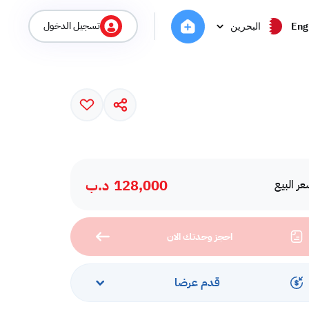
تسجيل الدخول
Eng
البحرين
128,000
د.ب
ر البيع
احجز وحدتك الان
قدم عرضا