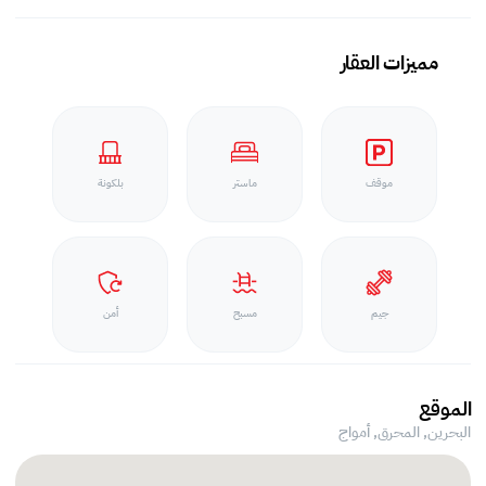
مميزات العقار
موقف
ماستر
بلكونة
جيم
مسبح
أمن
الموقع
البحرين, المحرق,
أمواج