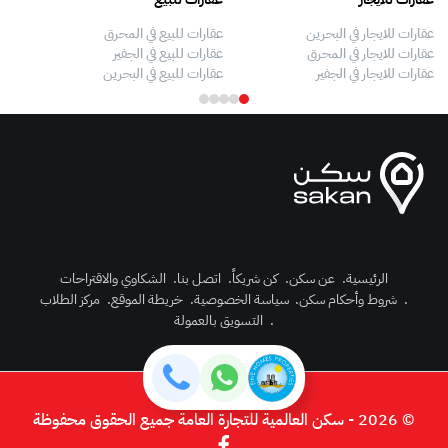
عقارات للايجار في البحرين
عقارات للبيع في المحرق
بيو
عقارات للايجار في المحرق
عقارات للبيع في الجفير
فلل
عقارات للايجار في الجفير
عقارات للبيع في البحرين
فلل
الرئيسية
.
عن سكن
.
كن شريكاً
.
اتصل بنا
.
الشكاوي والاقتراحات
.
شروط وأحكام سكن
.
سياسة الخصوصية
.
خريطة الموقع
.
مركز الطلاب
رك الآن
.
التسويق بالعمولة
دخول
© 2026 - سكن العالمية للتجارة العامة جميع الحقوق محفوظة