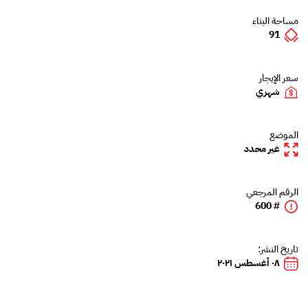
مساحة البناء
91
سعر الإيجار
شهري
الموضع
غير محدد
الرقم المرجعي
# 600
تاريخ النشر:
٠٨ أغسطس ٢٠٢١