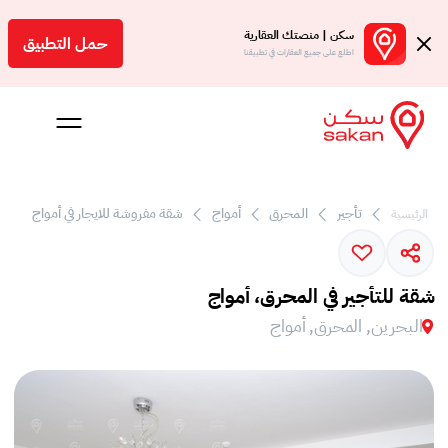
سكن | منصتك العقارية
حمل التطبيق
اطلع على جميع العقارات في تطبيقنا
تأجير
المحرق
أمواج
شقة مفروشة للايجار في أمواج
الرئيسية
 بالعمولة
Engl
شقة للتأجير في المحرق، أمواج
بحرين
البحرين, المحرق, أمواج