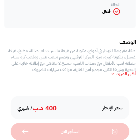
الحالة
فعال
الوصف
شقة مفروشة للايجار في أمواج، مكونة من غرفة ماستر حمام، صالة، مطبخ، غرفة
غسيل، بلكونة كبيرة، مبنى المركز الترفيهي ويضم ملعب تنس وملعب كرة سلة،
منطقة لعب للأطفال مع معدات اللعب، مسبح لا متناهي مع إطلالة خلابة على
البحيرة وغيرها الكثير، مجمع آمن للغاية، مواقف سيارات للضيوف
أظهر المزيد
400
د.ب
سعر الإيجار
/ شهري
استأجر الآن