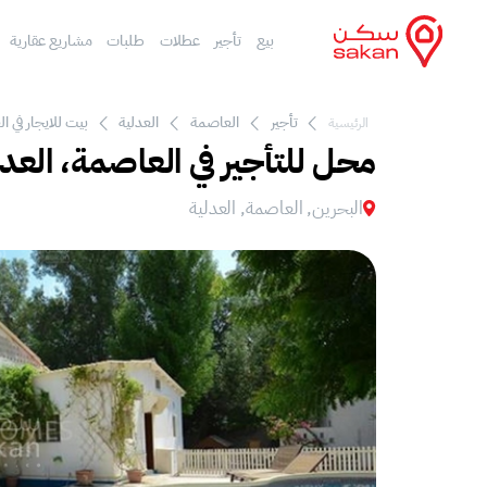
بيع
تأجير
عطلات
طلبات
مشاريع عقارية
تأجير
العاصمة
العدلية
بيت للايجار في ال
الرئيسية
محل للتأجير في العاصمة، العدل
البحرين, العاصمة, العدلية