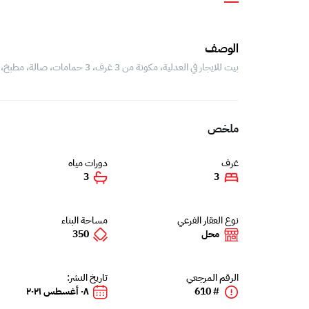
الوصف
بيت للايجار في العدلية، مكونة من 3 غرف، 3 حمامات، صالة، مطبخ، غرفة خادمة، غرفة غسيل، مخزن خارجي، تكييف سبليت في جميع أنحاء.
ملخص
غرف
دورات مياه
3
3
نوع العقار الفرعي
مساحة البناء
محل
350
الرقم المرجعي
تاريخ النشر:
# 610
٠٨ أغسطس ٢٠٢١