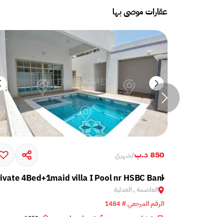
عقارات موصى بها
850 د.ب
/
شهري
ivate 4Bed+1maid villa I Pool nr HSBC Bank
Semi
العاصمة , العدلية
الرقم المرجعي # 1484