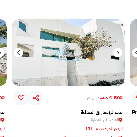
1,500 د.ب
700 
/
شهري
Pr
بيت للإيجار في العدلية
بيت
العاصمة , العدلية
ا
الرقم المرجعي # 1514
الرق