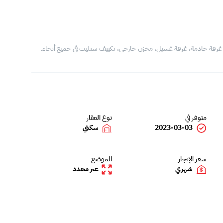
متوفر في
نوع العقار
2023-03-03
سكني
سعر الإيجار
الموضع
شهري
غير محدد