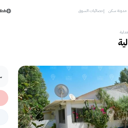
مدونة سكن
إحصائيات السوق
lish
عدلية
ية
سع