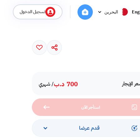
تسجيل الدخول
Eng
البحرين
700
د.ب
ر الإيجار
/ شهري
استأجر الآن
قدم عرضا