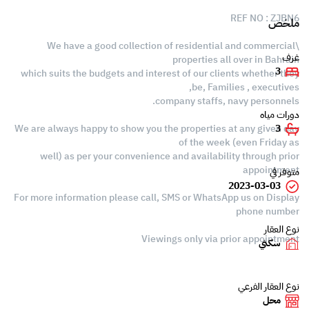
REF NO : ZJBN6
ملخص
\We have a good collection of residential and commercial
غرف
properties all over in Bahrain
3
which suits the budgets and interest of our clients whether they
be, Families , executives,
company staffs, navy personnels.
دورات مياه
We are always happy to show you the properties at any given day
3
of the week (even Friday as
well) as per your convenience and availability through prior
appointment
متوفر في
2023-03-03
For more information please call, SMS or WhatsApp us on Display
phone number
نوع العقار
Viewings only via prior appointment
سكني
نوع العقار الفرعي
محل