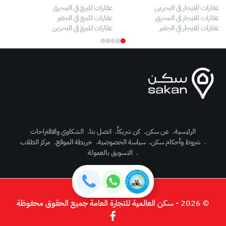
عقارات للايجار في البحرين
عقارات للبيع في المحرق
بيو
عقارات للايجار في المحرق
عقارات للبيع في الجفير
فلل
عقارات للايجار في الجفير
عقارات للبيع في البحرين
فلل
الرئيسية
.
عن سكن
.
كن شريكاً
.
اتصل بنا
.
الشكاوي والاقتراحات
.
شروط وأحكام سكن
.
سياسة الخصوصية
.
خريطة الموقع
.
مركز الطلاب
رك الآن
.
التسويق بالعمولة
دخول
© 2026 - سكن العالمية للتجارة العامة جميع الحقوق محفوظة