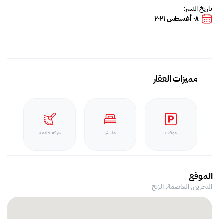
تاريخ النشر:
٠٨ أغسطس ٢٠٢١
مميزات العقار
موقف
ماستر
غرفة خادمة
الموقع
البحرين, العاصمة,
الزنج