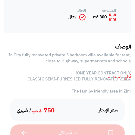
المساحة
الحالة
300 m²
فعال
الوصف
In City fully renovated private 3 bedroom villa available for rent,
close to Highway, supermarkets and schools.
ONE YEAR CONTRACT ONLY!
أظهر المزيد
CLASSIC SEMI-FURNISHED FULLY RENOVATED VILLA
The family-friendly area in Zinj
Key Features Of the Villa:
750
د.ب
سعر الإيجار
/ شهري
- Semi-Furnished (AC 3 Bedrooms (1 en-suite), 2 Bathrooms
- Well appointed living area
- Split AC's system
استأجر الآن
- 1 Closed kitchen