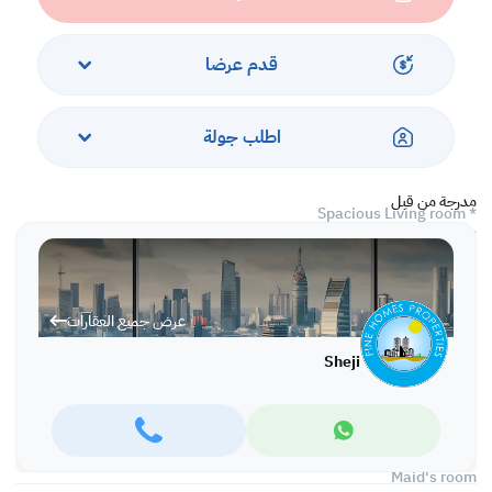
- Maid's room with facilities
- Maintenance 24 hours
- Garage for 2 cars
قدم عرضا
- Store room
Price – 700 BHD exclusive EWA
اطلب جولة
Ground floor:
مدرجة من قبل
* Spacious Living room
* Guest Toilet
* Store & Laundry room in the basement
1st Floor:
عرض جميع العقارات
3 Bedrooms (1 en-suite)
Sheji
2nd Floor:
Rooftop
Outside:
Maid's room