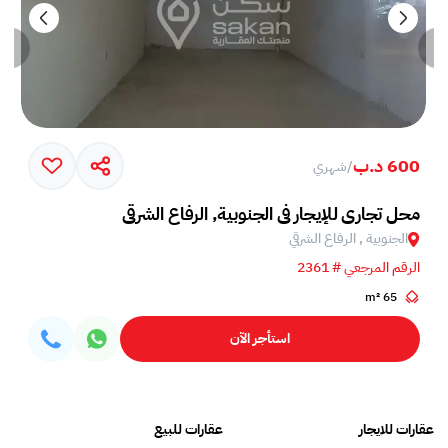
600 د.ب
/
شهري
محل تجاري للإيجار في الجنوبية, الرفاع الشرقي
الجنوبية , الرفاع الشرقي
الرقم المرجعي # 2361
65 m²
استأجر الآن
عقارات للايجار
عقارات للبيع
فلل