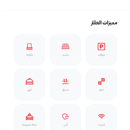
مميزات العقار
موقف
ماستر
بلكونة
جيم
مسبح
لوبي
انترنت
أمن
شقة مفروشة