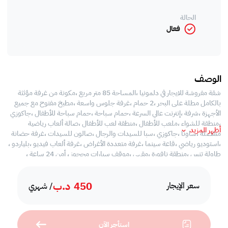
الحالة
فعال
الوصف
شقة مفروشة للايجار في دلمونيا ،المساحة 85 متر مربع ،مكونة من غرفة مؤثثة
بالكامل مطلة على البحر ،2 حمام ،غرفة جلوس واسعة ،مطبخ مفتوح مع جميع
الأجهزة ،شرفة ،إنترنت عالي السرعة ،حمام سباحة ،حمام سباحة للأطفال ،جاكوزي
،منطقة للشواء ،ملعب للأطفال ،منطقة لعب للأطفال ،صالة ألعاب رياضية
أظهر المزيد
منفصلة ،ساونا ،جاكوزي ،سبا للسيدات والرجال ،صالون للسيدات ،غرفة حضانة
،استوديو رياضي ،قاعة سينما ،غرفة متعددة الأغراض ،غرفة ألعاب فيديو ،بلياردو ،
طاولة تنس ،منطقة نافورة ،مقهى ،موقف سيارات محجوز ، أمن 24 ساعة ،
الإيجار: 450 دينار بحريني شامل ضريبة البلدية والإنترنت و 35 دينار بحريني حد
EWA>
450
د.ب
سعر الإيجار
/ شهري
استأجر الآن