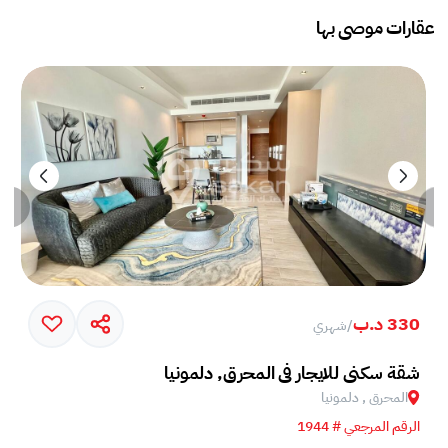
عقارات موصى بها
330 د.ب
/
شهري
شقة سكني للايجار في المحرق, دلمونيا
المحرق , دلمونيا
الرقم المرجعي # 1944