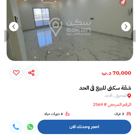
70,000 د.ب
شقة سكني للبيع في الحد
المحرق , الحد
الرقم المرجعي # 2569
3 غرف
4 دورات مياه
احجز وحدتك الان