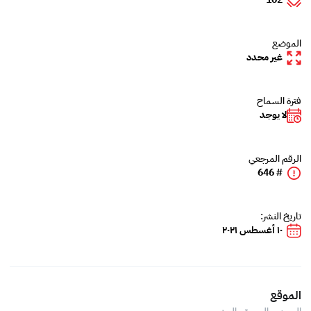
الموضع
غير محدد
فترة السماح
لا يوجد
الرقم المرجعي
# 646
تاريخ النشر:
١٠ أغسطس ٢٠٢١
الموقع