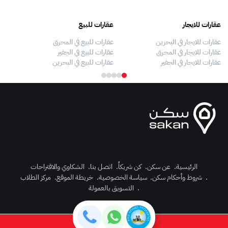
عقارات للايجار
عقارات للبيع
فلل
عقارات للايجار في البحرين
عقارات للبيع في المحرق
بيو
عقارات للايجار في المحرق
عقارات للبيع في الجفير
فلل
عقارات للايجار في الجفير
عقارات للبيع في البحرين
فلل
الرئيسية
.
عن سكن
.
كن شريكاً
.
اتصل بنا
.
الشكاوي والاقتراحات
.
شروط وأحكام سكن
.
سياسة الخصوصية
.
خريطة الموقع
.
مركز الطلاب
رك الآن
.
التسويق بالعمولة
دخول