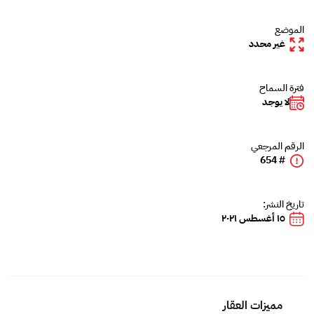
الموضع
غير محدد
فترة السماح
لا يوجد
الرقم المرجعي
# 654
تاريخ النشر:
١٥ أغسطس ٢٠٢١
مميزات العقار