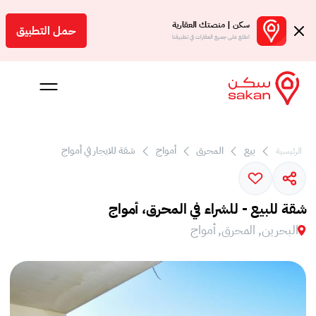
سكن | منصتك العقارية
حمل التطبيق
اطلع على جميع العقارات في تطبيقنا
بيع
المحرق
أمواج
شقة للايجار في أمواج
الرئيسية
 بالعمولة
Engl
شقة للبيع - للشراء في المحرق، أمواج
بحرين
البحرين, المحرق, أمواج