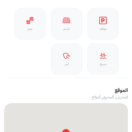
موقف
ماستر
جيم
مسبح
أمن
الموقع
البحرين, المحرق,
أمواج