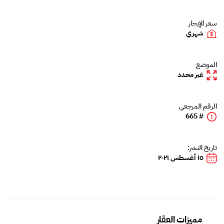
سعر الإيجار
شهري
الموضع
غير محدد
الرقم المرجعي
# 665
تاريخ النشر:
١٥ أغسطس ٢٠٢١
مميزات العقار