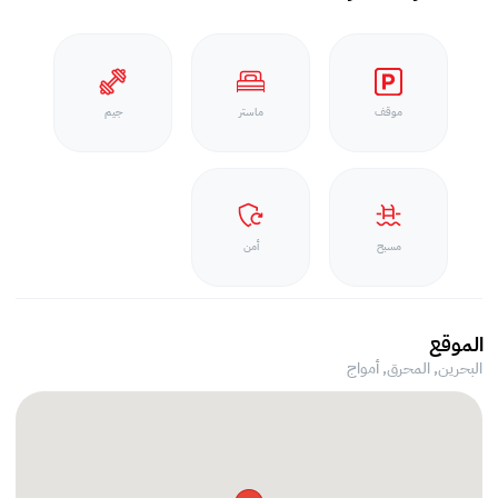
موقف
ماستر
جيم
مسبح
أمن
الموقع
البحرين, المحرق,
أمواج