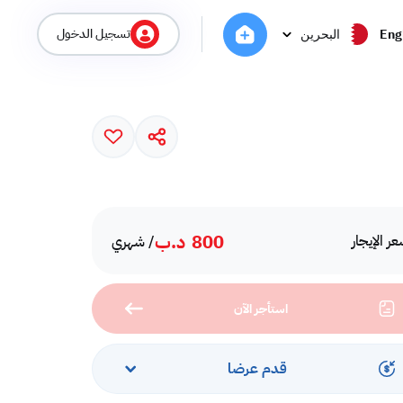
تسجيل الدخول
Eng
البحرين
800
د.ب
ر الإيجار
/ شهري
استأجر الآن
قدم عرضا