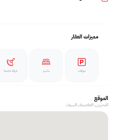
مميزات العقار
موقف
ماستر
غرفة خادمة
الموقع
البحرين, العاصمة,
السيف