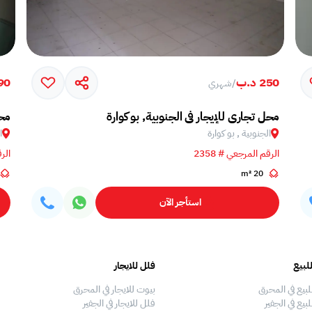
250 د.ب
90 د.
/
شهري
محل تجاري للإيجار في الجنوبية, بو كوارة
محل
الجنوبية , بو كوارة
ا
الرقم المرجعي # 2358
الرق
20 m²
استأجر الآن
لبيع
فلل للايجار
لبيع في المحرق
بيوت للايجار في المحرق
بيع في الجفير
فلل للايجار في الجفير