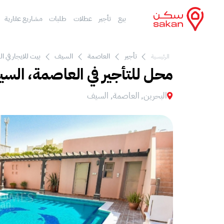
بيع
تأجير
عطلات
طلبات
مشاريع عقارية
تأجير
العاصمة
السيف
بيت للايجار في 
الرئيسية
محل للتأجير في العاصمة، الس
البحرين, العاصمة, السيف