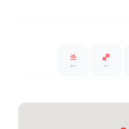
جيم
مسبح