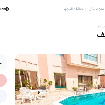
مدونة سكن
إحصائيات السوق
lish
السيف
يف
سع