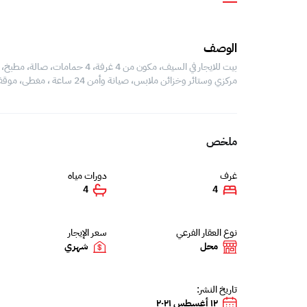
الوصف
بيت للايجار في السيف، مكون من 4
مركزي وستائر وخزائن ملابس، صيانة وأمن 24 ساعة ، مغطى، موقف سيارات.
ملخص
غرف
دورات مياه
4
4
نوع العقار الفرعي
سعر الإيجار
محل
شهري
تاريخ النشر:
١٢ أغسطس ٢٠٢١