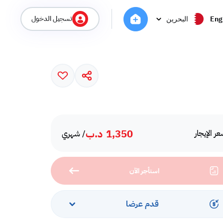
تسجيل الدخول
Eng
البحرين
1,350
د.ب
ر الإيجار
/ شهري
استأجر الآن
قدم عرضا