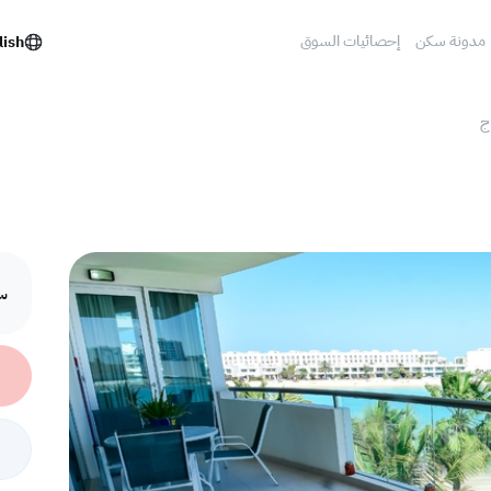
مدونة سكن
إحصائيات السوق
lish
ج
سع