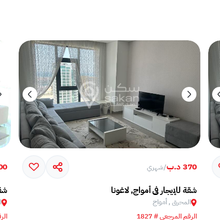
370 د.ب
,600
/
شهري
شقة للإيجار في أمواج, لاغونا
شقة
المحرق , أمواج
ا
الرقم المرجعي # 1827
الرق