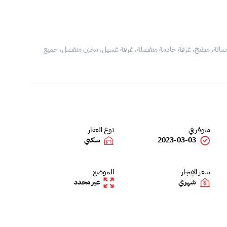
مواج، مكونة من 4 غرف 2 منهم ماستر، 5 حمامات، صالة، مطبخ، غرفة خادمة منفصلة، غرفة غسيل، مخزن منفصل، جميع
متوفر في
نوع العقار
2023-03-03
سكني
سعر الإيجار
الموضع
شهري
غير محدد