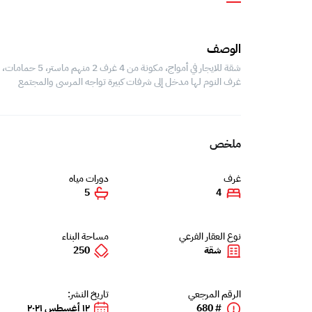
الوصف
شقة للايجار في أ
غرف النوم لها مدخل إلى شرفات كبيرة تواجه المرسى والمجتمع
ملخص
غرف
دورات مياه
5
4
نوع العقار الفرعي
مساحة البناء
شقة
250
الرقم المرجعي
تاريخ النشر:
# 680
١٢ أغسطس ٢٠٢١