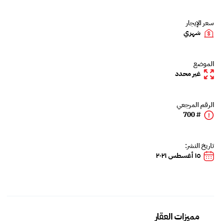
سعر الإيجار
شهري
الموضع
غير محدد
الرقم المرجعي
# 700
تاريخ النشر:
١٥ أغسطس ٢٠٢١
مميزات العقار