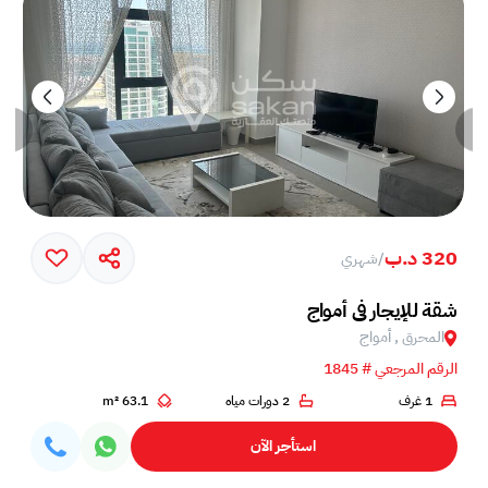
320 د.ب
/
شهري
خم في جزيرة أمواج
شقة للإيجار في أمواج
المحرق , أمواج
الرقم المرجعي # 1845
1 غرف
2 دورات مياه
63.1 m²
استأجر الآن