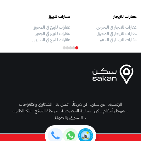
عقارات للايجار
عقارات للبيع
فلل
عقارات للايجار في البحرين
عقارات للبيع في المحرق
بيو
عقارات للايجار في المحرق
عقارات للبيع في الجفير
فلل
عقارات للايجار في الجفير
عقارات للبيع في البحرين
فلل
الرئيسية
.
عن سكن
.
كن شريكاً
.
اتصل بنا
.
الشكاوي والاقتراحات
.
شروط وأحكام سكن
.
سياسة الخصوصية
.
خريطة الموقع
.
مركز الطلاب
رك الآن
.
التسويق بالعمولة
دخول