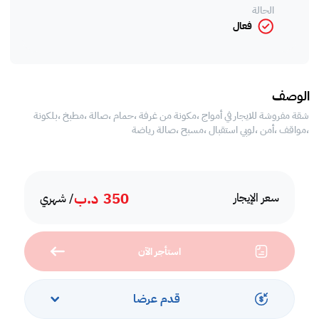
الحالة
فعال
الوصف
شقة مفروشة للايجار في أمواج ،مكونة من غرفة ،حمام ،صالة ،مطبخ ،بلكونة
،مواقف ،أمن ،لوبي استقبال ،مسبح ،صالة رياضة
350
د.ب
سعر الإيجار
/ شهري
استأجر الآن
قدم عرضا