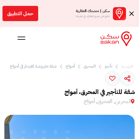
سكن | منصتك العقارية
حمل التطبيق
اطلع على جميع العقارات في تطبيقنا
تأجير
المحرق
أمواج
شقة مفروشة للايجار في أمواج
الرئيسية
 بالعمولة
Engl
شقة للتأجير في المحرق، أمواج
بحرين
البحرين, المحرق, أمواج