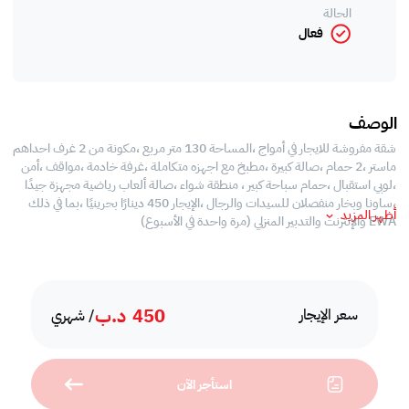
الحالة
فعال
الوصف
شقة مفروشة للايجار في أمواج ،المساحة 130 متر مربع ،مكونة من 2 غرف احداهم
ماستر ،2 حمام ،صالة كبيرة ،مطبخ مع اجهزه متكاملة ،غرفة خادمة ،مواقف ،أمن
،لوبي استقبال ،حمام سباحة كبير ، منطقة شواء ،صالة ألعاب رياضية مجهزة جيدًا
،ساونا وبخار منفصلان للسيدات والرجال ،الإيجار 450 دينارًا بحرينيًا ،بما في ذلك
أظهر المزيد
EWA والإنترنت والتدبير المنزلي (مرة واحدة في الأسبوع)
450
د.ب
سعر الإيجار
/ شهري
استأجر الآن