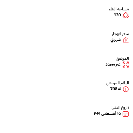
مساحة البناء
130
سعر الإيجار
شهري
الموضع
غير محدد
الرقم المرجعي
# 708
تاريخ النشر:
١٥ أغسطس ٢٠٢١