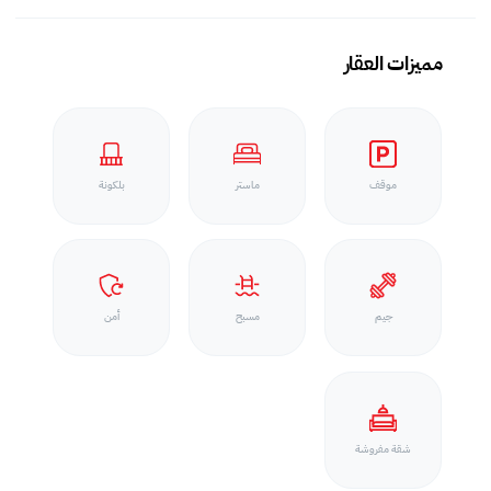
مميزات العقار
موقف
ماستر
بلكونة
جيم
مسبح
أمن
شقة مفروشة