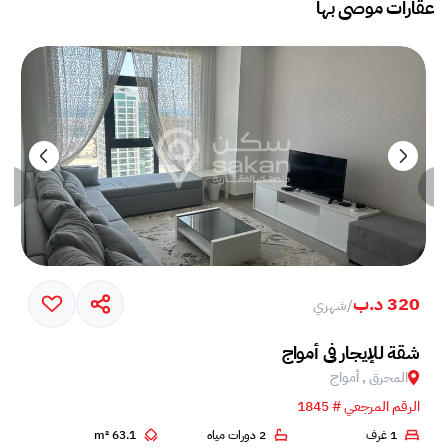
عقارات موصى بها
320 د.ب
/
شهري
خم في جزيرة أمواج
شقة للإيجار في أمواج
المحرق , أمواج
الرقم المرجعي # 1845
1 غرف
2 دورات مياه
63.1 m²