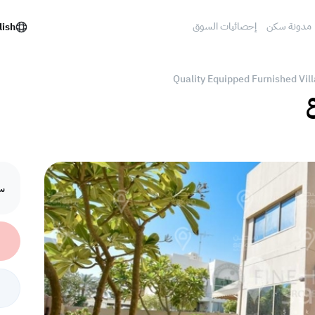
مدونة سكن
إحصائيات السوق
lish
Quality Equipped Furnished Vil
ع
سع