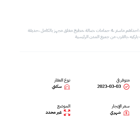
فيلا للايجار في الرفاع ،المساحة 350 متر مربع ،مكونة من من 3 غرف احداهم ماستر ،4 حمامات ،صالة ،مطبخ مغلق مجهز بالكامل ،حديقة
متوفر في
نوع العقار
2023-03-03
سكني
سعر الإيجار
الموضع
شهري
غير محدد