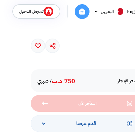
تسجيل الدخول
Eng
البحرين
750
د.ب
ر الإيجار
/ شهري
استأجر الآن
قدم عرضا