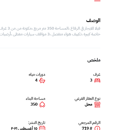
الوصف
خاصة كبيرة ،تكييف هواء منفصل ،3 مواقف سيارات مغطى ،أرضيات باركيه ،بالقرب من جميع المدن الرئيسية
ملخص
غرف
دورات مياه
4
3
نوع العقار الفرعي
مساحة البناء
محل
350
الرقم المرجعي
تاريخ النشر:
# 719
١٥ أغسطس ٢٠٢١