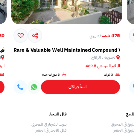
475 د.ب
330 
/
شهري
Rare & Valuable Well Maintained Compound Villa
فيل
الجنوبية , الرفاع
ا
الرقم المرجعي # 469
الرق
3 غرف
3 دورات مياه
استأجر الآن
لبيع
فلل للايجار
لبيع في المحرق
بيوت للايجار في المحرق
بيع في الجفير
فلل للايجار في الجفير