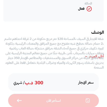
الحالة
فعال
الوصف
شقة للايجار في السيف ،المساحة 120 متر مربع ،مكونة من 2 غرفة احداهم ماستر
،2 حمام ،صالة ،مطبخ شبه مفتوح مع جميع المرافق والمعدات الرئيسية ،بلكونة
كبيرة ،تكييف مركزي في جميع أنحاء الشقة ،مرافق مشتركة ،صالة العاب رياضية
موقف سيارات بالسرداب ،أمن ،قريبة جدًا من جميع معالم المدينة الرئيسية على
أظهر المزيد
بعد دقائق قليلة من مراكز التسوق والمستشفيات والمطاعم ،الإيجار 350 دينار
بحريني باستثناء رسوم الكهرباء والمياه وضرائب البلدية ،نتعامل فقط على العقود
السنوية
300
د.ب
سعر الإيجار
/ شهري
استأجر الآن