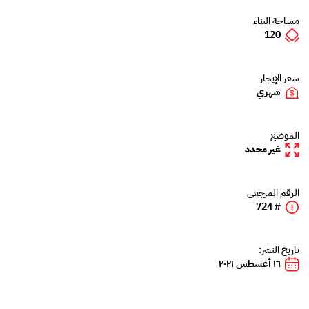
مساحة البناء
120
سعر الإيجار
شهري
الموضع
غير محدد
الرقم المرجعي
# 724
تاريخ النشر:
١٦ أغسطس ٢٠٢١