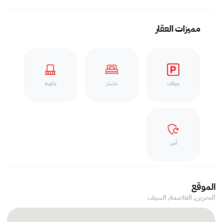
مميزات العقار
موقف
ماستر
بلكونة
أمن
الموقع
البحرين, العاصمة,
السيف