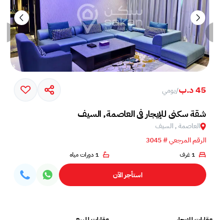
45 د.ب
/
يومي
شقة سكني للإيجار في العاصمة, السيف
العاصمة , السيف
الرقم المرجعي # 3045
1 غرف
1 دورات مياه
استأجر الآن
عقارات للايجار
عقارات للبيع
فلل