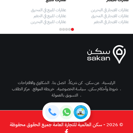
عقارات للايجار في البحرين
عقارات للبيع في المحرق
بيو
عقارات للايجار في المحرق
عقارات للبيع في الجفير
فلل
عقارات للايجار في الجفير
عقارات للبيع في البحرين
فلل
الرئيسية
.
عن سكن
.
كن شريكاً
.
اتصل بنا
.
الشكاوي والاقتراحات
.
شروط وأحكام سكن
.
سياسة الخصوصية
.
خريطة الموقع
.
مركز الطلاب
رك الآن
.
التسويق بالعمولة
دخول
© 2026 - سكن العالمية للتجارة العامة جميع الحقوق محفوظة