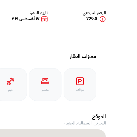
الرقم المرجعي
تاريخ النشر:
# 729
١٧ أغسطس ٢٠٢١
مميزات العقار
موقف
ماستر
جيم
الموقع
البحرين, الشمالية,
الجنبية