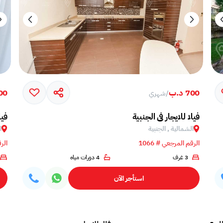
700 د.ب
900 
/
شهري
فیلا للایجار فی الجنبية
فيل
الشمالية , الجنبية
ا
الرقم المرجعي # 1066
الرق
3 غرف
4 دورات مياه
استأجر الآن