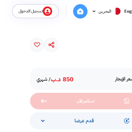
تسجيل الدخول
Eng
البحرين
850
د.ب
ر الإيجار
/ شهري
استأجر الآن
قدم عرضا