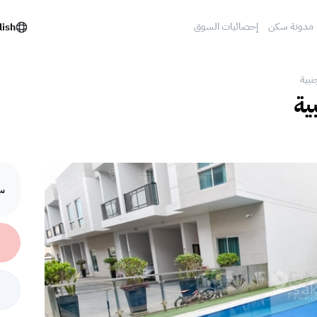
مدونة سكن
إحصائيات السوق
lish
جنبية
ية
سع