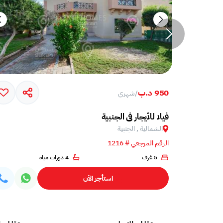
950 د.ب
/
شهري
فيلا للأيجار في الجنبية
الشمالية , الجنبية
الرقم المرجعي # 1216
5 غرف
4 دورات مياه
استأجر الآن