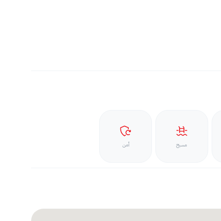
مسبح
أمن