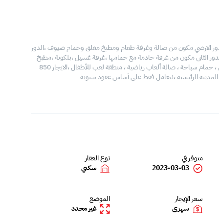
في الجنبية ،المساحة 300 متر مربع ،مكونة من 3 ادوار الدور الارضي مكون من صالة وغرفة طعام ومطبخ مغلق وحمام ضيوف ،الدور
ماستر 2 بينهم حمام ،بلكونة ،الدور الثاني مكون من غرفة خادمة مع حمامها ،غرفة غسيل ،بلكونة ،مطبخ
مغلق مجهز بالكامل بمعدات عالية الجودة ،موقف سيارات مخصص ، حمام سباحة ، صالة ألعاب رياضية ، منطقة لعب للأطفال ،الايجار 850
 المدينة الرئيسية ،نتعامل فقط على أساس عقود سنوية
متوفر في
نوع العقار
2023-03-03
سكني
سعر الإيجار
الموضع
شهري
غير محدد