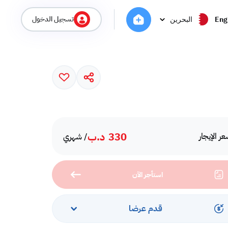
تسجيل الدخول
Eng
البحرين
330
د.ب
ر الإيجار
/ شهري
استأجر الآن
قدم عرضا