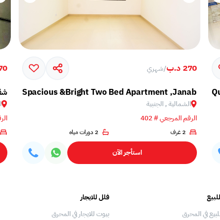
270 د.ب
370 
/
شهري
Qu
Spacious &Bright Two Bed Apartment ,Janabiya
شقة
الشمالية , الجنبية
ا
الرقم المرجعي # 402
الرق
2 غرف
2 دورات مياه
استأجر الآن
لبيع
فلل للايجار
لبيع في المحرق
بيوت للايجار في المحرق