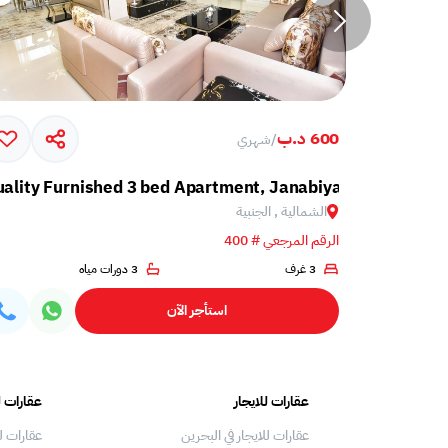
600 د.ب
/
شهري
ality Furnished 3 bed Apartment, Janabiya
الشمالية , الجنبية
الرقم المرجعي # 400
3 غرف
3 دورات مياه
استأجر الآن
عقارات للايجار
عقارات ل
عقارات للايجار في البحرين
عقارات ل