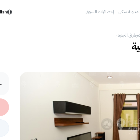
مدونة سكن
إحصائيات السوق
lish
ار في الجنبية
ية
سع