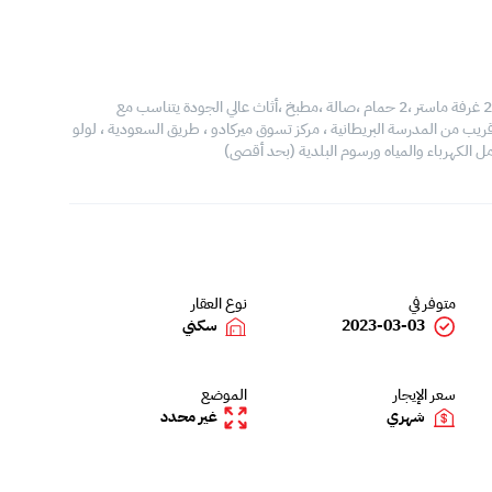
شقة مفروشة للايجار في الجنبية ،المساحة 120 متر مربع ،مكونة من 2 غرفة ماستر ،2 حمام ،صالة ،مطبخ ،أثاث عالي الجودة يتناسب مع
ريب من المدرسة البريطانية ، مركز تسوق ميركادو ، طريق السعودية ، لولو
متوفر في
نوع العقار
2023-03-03
سكني
سعر الإيجار
الموضع
شهري
غير محدد