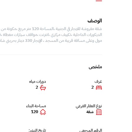
الوصف
الديكورات الداخلية ،تكييف مركزي ،انترنت ،مواقف سيارات مغطاة ،ق
مول وعلى مسافة قريبة من المسجد ، الإيجار 330 دينار بحريني شامل الكهرباء والمياه ورسوم البلدية (بحد أقصى)
ملخص
غرف
دورات مياه
2
2
نوع العقار الفرعي
مساحة البناء
شقة
120
الرقم المرجعي
تاريخ النشر: