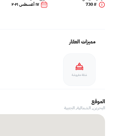
# 730
١٧ أغسطس ٢٠٢١
مميزات العقار
شقة مفروشة
الموقع
البحرين, الشمالية,
الجنبية