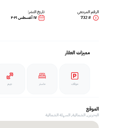
الرقم المرجعي
تاريخ النشر:
# 732
١٧ أغسطس ٢٠٢١
مميزات العقار
موقف
ماستر
جيم
الموقع
البحرين, الشمالية,
السهلة الشمالية