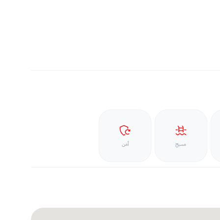
مسبح
أمن