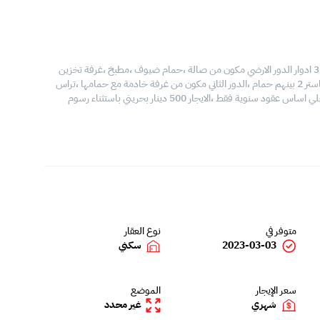
فيلا للايجار في السهلة الشمالية ،المساحة 350 متر مربع ،مكونة من 3 ادوار الدور الارضي مكون من صالة ،حمام ضيوف ،مطبخ ،غرفة تخزين
،غرفة غسيل ،الدور الاول مكون من صالة جلوس 3 غرف احداهم ماستر 2 بينهم حمام ،الدور الثاني مكون من غرفة خادمة مع حمامها ،تراس
،يوجد مواقف سيارات ،حديقة ،صالة رياضية ،أمن ،مسبح ،نتعامل علي اساس عقود سنوية فقط ،الايجار 500 دينار بحريني باستثناء رسوم
متوفر في
نوع العقار
2023-03-03
سكني
سعر الإيجار
الموضع
شهري
غير محدد