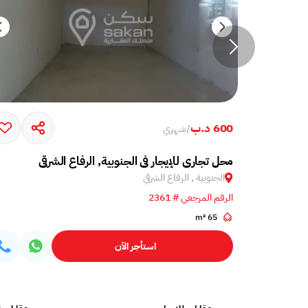
600 د.ب
/
شهري
محل تجاري للإيجار في الجنوبية, الرفاع الشرقي
الجنوبية , الرفاع الشرقي
الرقم المرجعي # 2361
65 m²
استأجر الآن