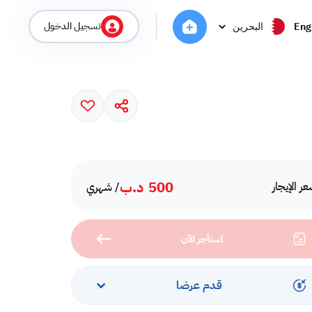
تسجيل الدخول
Eng
البحرين
500
د.ب
ر الإيجار
/ شهري
استأجر الآن
قدم عرضا