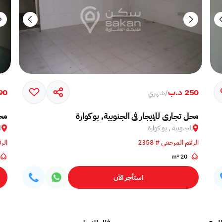
250 د.ب
90 د.
/
شهري
محل تجاري للإيجار في الجنوبية, بو كوارة
محل
الجنوبية , بو كوارة
ا
الرقم المرجعي # 2358
الرق
20 m²
استأجر الآن