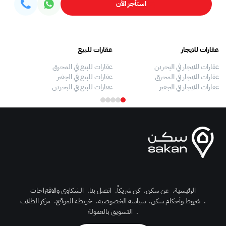
استأجر الآن
عقارات للايجار
عقارات للبيع
فلل
عقارات للايجار في البحرين
عقارات للبيع في المحرق
بيو
عقارات للايجار في المحرق
عقارات للبيع في الجفير
فلل
عقارات للايجار في الجفير
عقارات للبيع في البحرين
فلل
الرئيسية
.
عن سكن
.
كن شريكاً
.
اتصل بنا
.
الشكاوي والاقتراحات
.
شروط وأحكام سكن
.
سياسة الخصوصية
.
خريطة الموقع
.
مركز الطلاب
رك الآن
.
التسويق بالعمولة