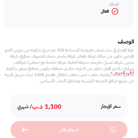
الحالة
فعال
الوصف
فيلا للايجار في سار ،نصف مفروشة المساحة 350 متر مربع ،مكونة من دورين الدور
الارضي مكون من صالة ،غرفة طعام ،غرفة ماستر ،حمام للضيوف ،مطبخ ،غرفة
مخزن ،غرفة غسيل خارجية ،حديقة امامية ،غرفة خادمة مع حمامها ،مواقف
سيارات ،الدور الاول مكون من 4 غرف ماستر ،منطقة جلوس ،مطبخ صغير ،بلكونة
أظهر المزيد
،مسبح ،صالة رياضية ،ملعب تنس ،ملعب اطفال ،الايجار 1100 دينار بحريني قريبة
من جميع مرافق المدينة الرئيسية ومناطق الجذب السياحي
1,100
د.ب
سعر الإيجار
/ شهري
استأجر الآن