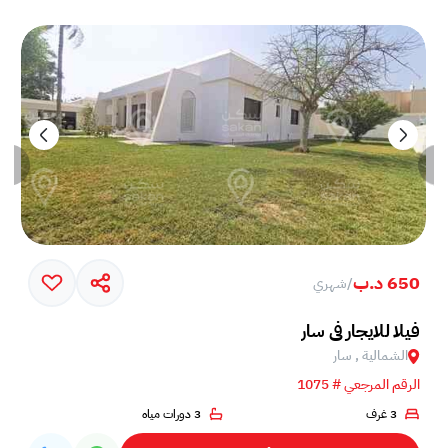
650 د.ب
/
شهري
فيلا للايجار في سار
الشمالية , سار
الرقم المرجعي # 1075
3 غرف
3 دورات مياه