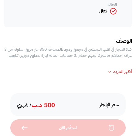
الحالة
فعال
الوصف
فيلا للايجار في قلب البسيتين في مجمع ودود ،المساحة 350 متر مربع ،مكونة من 3
غرف احداهم ماستر 2 بينهم حمام ،3 حمامات ،صالة كبيرة ،مطبخ مجهز ،تكييف
أظهر المزيد
500
د.ب
سعر الإيجار
/ شهري
استأجر الآن