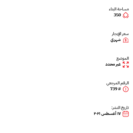
مساحة البناء
350
سعر الإيجار
شهري
الموضع
غير محدد
الرقم المرجعي
# 739
تاريخ النشر:
١٧ أغسطس ٢٠٢١