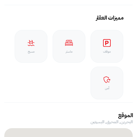
مميزات العقار
موقف
ماستر
مسبح
أمن
الموقع
البحرين, المحرق,
البسيتين