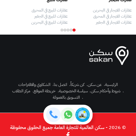
عقارات للايجار في البحرين
عقارات للبيع في المحرق
بيو
عقارات للايجار في المحرق
عقارات للبيع في الجفير
فلل
عقارات للايجار في الجفير
عقارات للبيع في البحرين
فلل
الرئيسية
.
عن سكن
.
كن شريكاً
.
اتصل بنا
.
الشكاوي والاقتراحات
.
شروط وأحكام سكن
.
سياسة الخصوصية
.
خريطة الموقع
.
مركز الطلاب
رك الآن
.
التسويق بالعمولة
دخول
© 2026 - سكن العالمية للتجارة العامة جميع الحقوق محفوظة