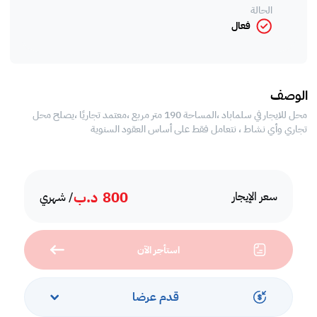
الحالة
فعال
الوصف
محل للايجار في سلماباد ،المساحة 190 متر مربع ،معتمد تجاريًا ،يصلح محل
تجاري وأي نشاط ، نتعامل فقط على أساس العقود السنوية
800
د.ب
سعر الإيجار
/ شهري
استأجر الآن
قدم عرضا