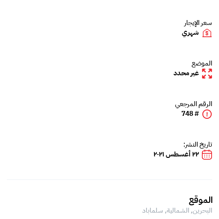
سعر الإيجار
شهري
الموضع
غير محدد
الرقم المرجعي
# 748
تاريخ النشر:
٢٢ أغسطس ٢٠٢١
الموقع
البحرين, الشمالية,
سلماباد