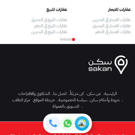
عقارات للايجار
عقارات للبيع
فلل
عقارات للايجار في البحرين
عقارات للبيع في المحرق
بيو
عقارات للايجار في المحرق
عقارات للبيع في الجفير
فلل
عقارات للايجار في الجفير
عقارات للبيع في البحرين
فلل
الرئيسية
.
عن سكن
.
كن شريكاً
.
اتصل بنا
.
الشكاوي والاقتراحات
.
شروط وأحكام سكن
.
سياسة الخصوصية
.
خريطة الموقع
.
مركز الطلاب
رك الآن
.
التسويق بالعمولة
دخول