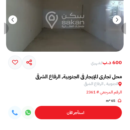
600 د.ب
/
شهري
محل تجاري للإيجار في الجنوبية, الرفاع الشرقي
الجنوبية , الرفاع الشرقي
الرقم المرجعي # 2361
65 m²
استأجر الآن