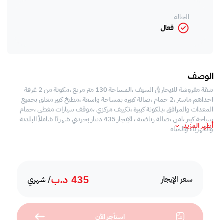
الحالة
فعال
الوصف
شقة مفروشة للايجار في السيف ،المساحة 130 متر مربع ،مكونة من 2 غرفة
احداهم ماستر ،2 حمام ،صالة كبيرة بمساحة واسعة ،مطبخ كبير مغلق بجميع
المعدات والمرافق ،بلكونة كبيرة ،تكييف مركزي ،موقف سيارات مغطى ،حمام
سباحة كبير ،امن ،صالة رياضية ، الإيجار 435 دينار بحريني شهريًا شاملاً البلدية
أظهر المزيد
والكهرباء والمياه
435
د.ب
سعر الإيجار
/ شهري
استأجر الآن