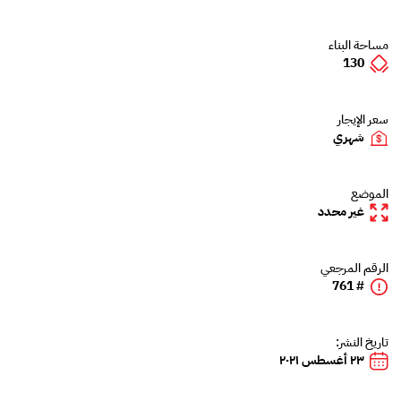
مساحة البناء
130
سعر الإيجار
شهري
الموضع
غير محدد
الرقم المرجعي
# 761
تاريخ النشر:
٢٣ أغسطس ٢٠٢١