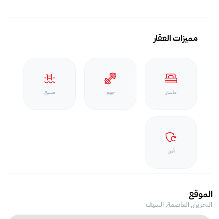
مميزات العقار
ماستر
جيم
مسبح
أمن
الموقع
البحرين, العاصمة,
السيف