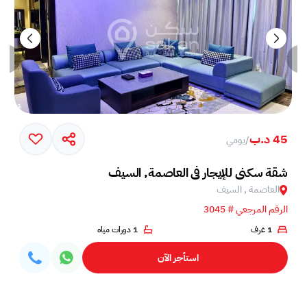
45 د.ب
/
يومي
شقة سكني للإيجار في العاصمة, السيف
العاصمة , السيف
الرقم المرجعي # 3045
1 غرف
1 دورات مياه
استأجر الآن