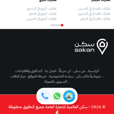
عقارات للايجار في البحرين
عقارات للبيع في المحرق
بيو
عقارات للايجار في المحرق
عقارات للبيع في الجفير
فلل
عقارات للايجار في الجفير
عقارات للبيع في البحرين
فلل
الرئيسية
.
عن سكن
.
كن شريكاً
.
اتصل بنا
.
الشكاوي والاقتراحات
.
شروط وأحكام سكن
.
سياسة الخصوصية
.
خريطة الموقع
.
مركز الطلاب
رك الآن
.
التسويق بالعمولة
دخول
© 2026 - سكن العالمية للتجارة العامة جميع الحقوق محفوظة