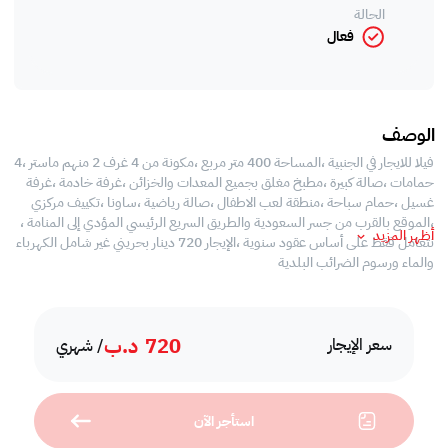
الحالة
فعال
الوصف
فيلا للايجار في الجنبية ،المساحة 400 متر مربع ،مكونة من 4 غرف 2 منهم ماستر ،4
حمامات ،صالة كبيرة ،مطبخ مغلق بجميع المعدات والخزائن ،غرفة خادمة ،غرفة
غسيل ،حمام سباحة ،منطقة لعب الاطفال ،صالة رياضية ،ساونا ،تكييف مركزي
،الموقع بالقرب من جسر السعودية والطريق السريع الرئيسي المؤدي إلى المنامة ،
أظهر المزيد
نتعامل فقط على أساس عقود سنوية ،الإيجار 720 دينار بحريني غير شامل الكهرباء
والماء ورسوم الضرائب البلدية
720
د.ب
سعر الإيجار
/ شهري
استأجر الآن