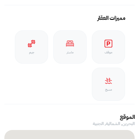
مميزات العقار
موقف
ماستر
جيم
مسبح
الموقع
البحرين, الشمالية,
الجنبية