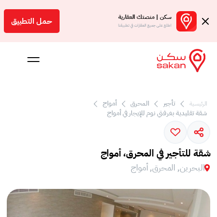
سكن | منصتك العقارية
حمل التطبيق
اطلع على جميع العقارات في تطبيقنا
تأجير
المحرق
أمواج
الرئيسية
 بالعمولة
شقة تقليدية بغرفتي نوم للإيجار في أمواج
Engl
بحرين
شقة للتأجير في المحرق، أمواج
البحرين, المحرق, أمواج