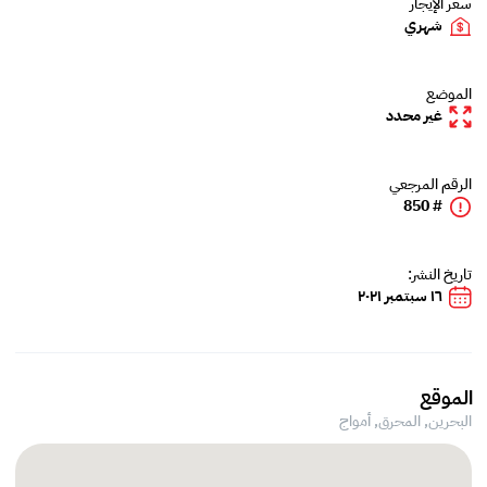
سعر الإيجار
شهري
الموضع
غير محدد
الرقم المرجعي
# 850
تاريخ النشر:
١٦ سبتمبر ٢٠٢١
الموقع
البحرين, المحرق,
أمواج