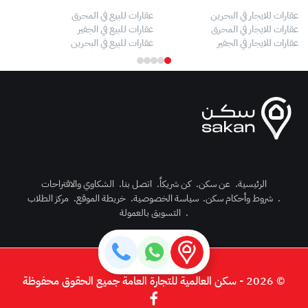
عقارات للايجار في البحرين
عقارات للبيع في المحرق
بيو
عقارات للايجار في المحرق
عقارات للبيع في الجفير
فلل
عقارات للايجار في الجفير
عقارات للبيع في البحرين
فلل
الرئيسية
.
عن سكن
.
كن شريكاً
.
اتصل بنا
.
الشكاوي والاقتراحات
.
شروط وأحكام سكن
.
سياسة الخصوصية
.
خريطة الموقع
.
مركز الطلاب
رك الآن
.
التسويق بالعمولة
دخول
© 2026 - سكن العالمية للتجارة العامة جميع الحقوق محفوظة