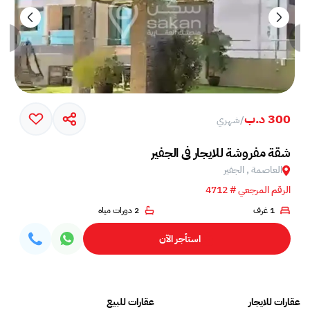
300 د.ب
/
شهري
شقة مفروشة للايجار في الجفير
العاصمة , الجفير
الرقم المرجعي # 4712
1 غرف
2 دورات مياه
استأجر الآن
عقارات للايجار
عقارات للبيع
فلل