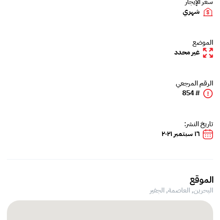
سعر الإيجار
شهري
الموضع
غير محدد
الرقم المرجعي
# 854
تاريخ النشر:
١٦ سبتمبر ٢٠٢١
الموقع
البحرين, العاصمة,
الجفير