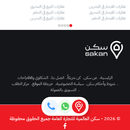
عقارات للايجار في البحرين
عقارات للبيع في المحرق
بيو
عقارات للايجار في المحرق
عقارات للبيع في الجفير
فلل
عقارات للايجار في الجفير
عقارات للبيع في البحرين
فلل
الرئيسية
.
عن سكن
.
كن شريكاً
.
اتصل بنا
.
الشكاوي والاقتراحات
.
شروط وأحكام سكن
.
سياسة الخصوصية
.
خريطة الموقع
.
مركز الطلاب
رك الآن
.
التسويق بالعمولة
دخول
© 2026 - سكن العالمية للتجارة العامة جميع الحقوق محفوظة