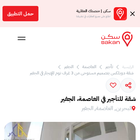
سكن | منصتك العقارية
حمل التطبيق
اطلع على جميع العقارات في تطبيقنا
تأجير
العاصمة
الجفير
الرئيسية
 بالعمولة
شقة دوبلكس بتصميم مستوحى من 3 غرف نوم للإيجار في الجفير
Engl
بحرين
شقة للتأجير في العاصمة، الجفير
البحرين, العاصمة, الجفير