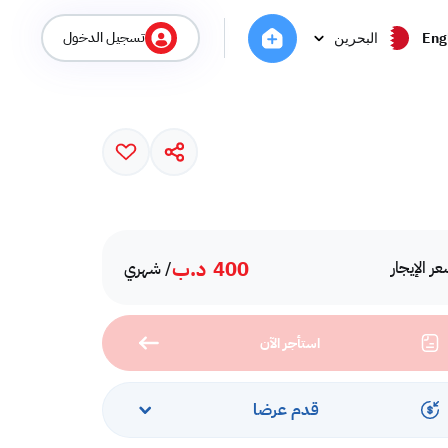
تسجيل الدخول
Eng
البحرين
400
د.ب
ر الإيجار
/ شهري
استأجر الآن
قدم عرضا