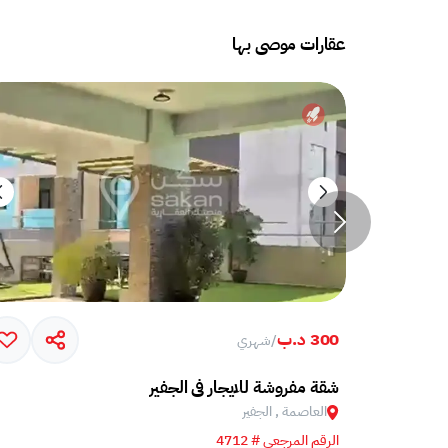
عقارات موصى بها
300 د.ب
/
شهري
شقة مفروشة للايجار في الجفير
العاصمة , الجفير
الرقم المرجعي # 4712