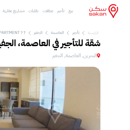
بيع
تأجير
عطلات
طلبات
مشاريع عقارية
تأجير
العاصمة
الجفير
? ? APARTMENT سوبر رومانسية وجميلة 2 غرفة نوم شقة للإيجار في الجفير ?? ?
الرئيسية
شقة للتأجير في العاصمة، الجفي
البحرين, العاصمة, الجفير