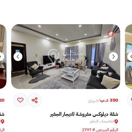
350 د.ب
320 
/
شهري
شقة ديلوكس مفروشة للايجار الجفير
شقة
العاصمة , الجفير
ا
الرقم المرجعي # 2797
الرق