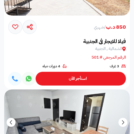
850 د.ب
/
شهري
فيلا للايجار في الجنبية
الشمالية , الجنبية
الرقم المرجعي # 501
3 غرف
4 دورات مياه
استأجر الآن