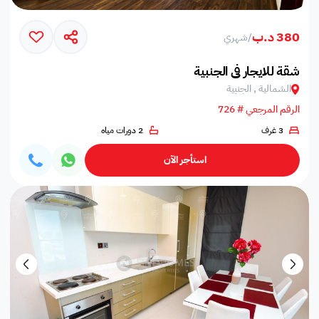
380 د.ب
/
شهري
شقة للايجار في الجنبية
الشمالية , الجنبية
الرقم المرجعي # 726
3 غرف
2 دورات مياه
استأجر الآن