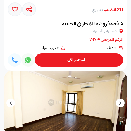
420 د.ب
/
شهري
شقة مفروشة للايجار في الجنبية
الشمالية , الجنبية
الرقم المرجعي # 747
3 غرف
2 دورات مياه
استأجر الآن