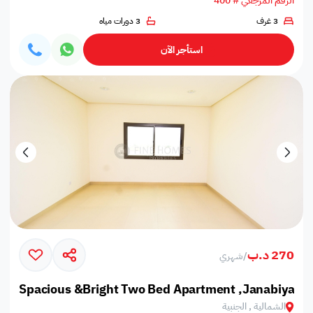
الرقم المرجعي # 400
3 غرف
3 دورات مياه
استأجر الآن
270 د.ب
/
شهري
Spacious &Bright Two Bed Apartment ,Janabiya
الشمالية , الجنبية