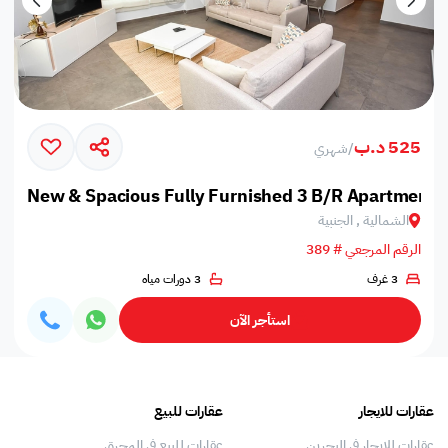
525 د.ب
/
شهري
New & Spacious Fully Furnished 3 B/R Apartment
الشمالية , الجنبية
الرقم المرجعي # 389
3 غرف
3 دورات مياه
استأجر الآن
عقارات للايجار
عقارات للبيع
فلل
عقارات للايجار في البحرين
عقارات للبيع في المحرق
بيو