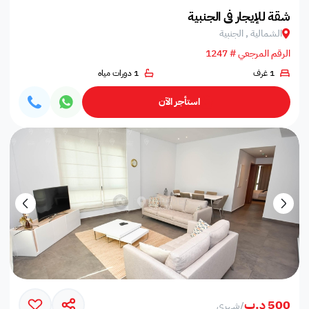
شقة للإيجار في الجنبية
الشمالية , الجنبية
الرقم المرجعي # 1247
1 غرف
1 دورات مياه
استأجر الآن
500 د.ب
/
شهري