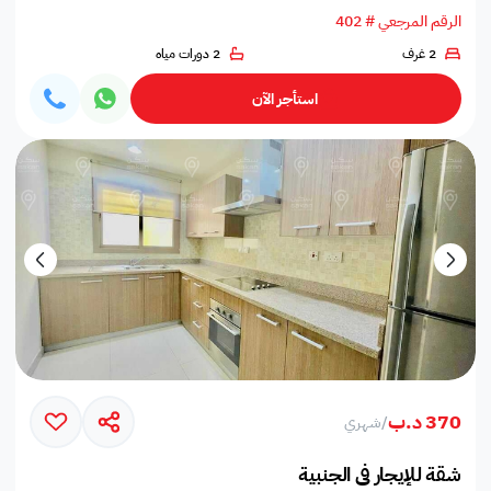
الرقم المرجعي # 402
2 غرف
2 دورات مياه
استأجر الآن
370 د.ب
/
شهري
شقة للإيجار في الجنبية