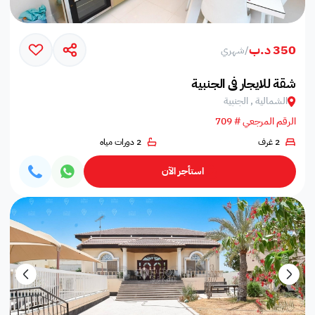
350 د.ب
/
شهري
شقة للايجار في الجنبية
الشمالية , الجنبية
الرقم المرجعي # 709
2 غرف
2 دورات مياه
استأجر الآن