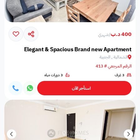
400 د.ب
/
شهري
Elegant & Spacious Brand new Apartment
الشمالية , الجنبية
الرقم المرجعي # 413
3 غرف
3 دورات مياه
استأجر الآن