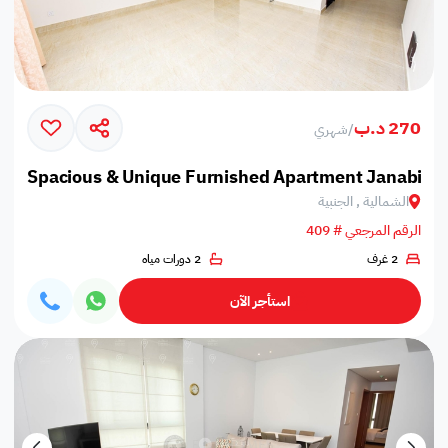
270 د.ب
/
شهري
Spacious & Unique Furnished Apartment Janabiya
الشمالية , الجنبية
الرقم المرجعي # 409
2 غرف
2 دورات مياه
استأجر الآن