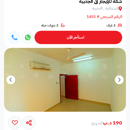
شقة للإيجار في الجنبية
الشمالية , الجنبية
الرقم المرجعي # 1455
2 غرف
2 دورات مياه
استأجر الآن
190 د.ب
/
شهري