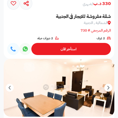
330 د.ب
/
شهري
شقة مفروشة للايجار في الجنبية
الشمالية , الجنبية
الرقم المرجعي # 730
2 غرف
2 دورات مياه
استأجر الآن