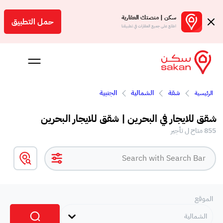
سكن | منصتك العقارية
حمل التطبيق
اطلع على جميع العقارات في تطبيقنا
شقة
الشمالية
الجنبية
الرئيسية
 بالعمولة
شقق للايجار في البحرين | شقق للايجار البحرين
Engl
855 متاح ل تأجير
بحرين
الموقع
الشمالية