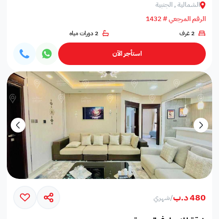
الشمالية , الجنبية
الرقم المرجعي # 1432
2 غرف
2 دورات مياه
استأجر الآن
480 د.ب
/
شهري