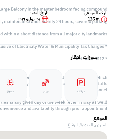
Large Balcony in the master bedroom facing compound
الرقم المرجعي
تاريخ النشر:
# 135
٢٩ يوليو ٢٠٢١
t, maintenance and security 24 hours, covered parking.
d within a short distance from all major city landmarks
* Rent: BD 750/- Exclusive of Electricity Water & Municipality Tax Charges
مميزات العقار
* Ref no: RFM12
ial and commercial properties all over in Bahrain which
ts whether they be, Families executives,company staffs,
navy personnel
موقف
جيم
مسبح
ies at any given day of the week (even Friday as well)
convenience and availability through prior appointment
الموقع
البحرين, الجنوبية,
الرفاع