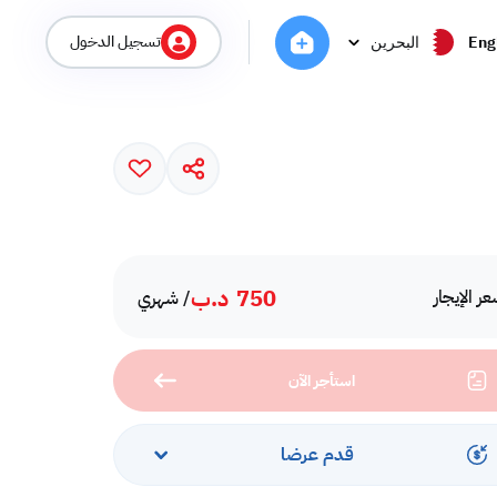
تسجيل الدخول
Eng
البحرين
750
د.ب
ر الإيجار
/ شهري
استأجر الآن
قدم عرضا