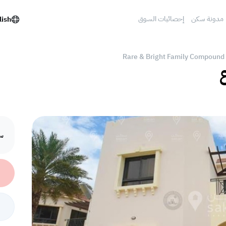
مدونة سكن
إحصائيات السوق
lish
Rare & Bright Family Compound 
ع
سع