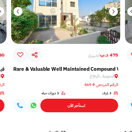
475 د.ب
330 
/
شهري
Rare & Valuable Well Maintained Compound Villa
فيل
الجنوبية , الرفاع
ا
الرقم المرجعي # 469
الرق
3 غرف
3 دورات مياه
استأجر الآن