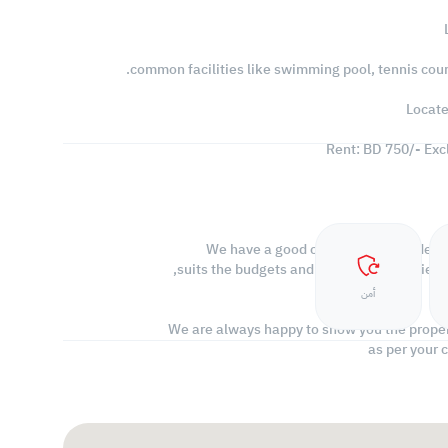
common facilities like swimming pool, tennis cour
Locate
We have a good collection of resident
suits the budgets and interest of our clien
أمن
We are always happy to show you the propert
as per your 