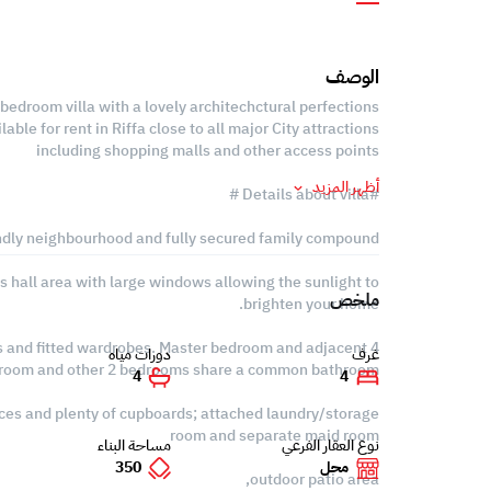
الوصف
bedroom villa with a lovely architechctural perfections
able for rent in Riffa close to all major City attractions
including shopping malls and other access points
أظهر المزيد
#Details about villa #
endly neighbourhood and fully secured family compound
us hall area with large windows allowing the sunlight to
ملخص
brighten your home.
4 bright bedrooms with split ac units, curtains and fitted wardrobes. Master bedroom and adjacent
غرف
دورات مياه
hroom and other 2 bedrooms share a common bathroom.
4
4
nces and plenty of cupboards; attached laundry/storage
room and separate maid room
نوع العقار الفرعي
مساحة البناء
محل
350
outdoor patio area,