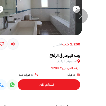
1,250 د.ب
/
شهري
بيت للإيجار في الرفاع
الجنوبية , الرفاع
الرقم المرجعي # 1280
4 غرف
4 دورات مياه
استأجر الآن