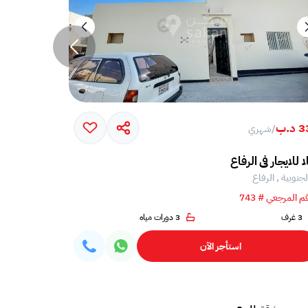
د.ب
600 د.ب
/
شهري
/
شه
ا للايجار في الرفاع
فيلا للايجار ف
لجنوبية , الرفاع
الجنوبية , الر
م المرجعي # 743
الرقم المرجعي # 0
3 غرف
3 دورات مياه
3 غرف
استأجر الآن