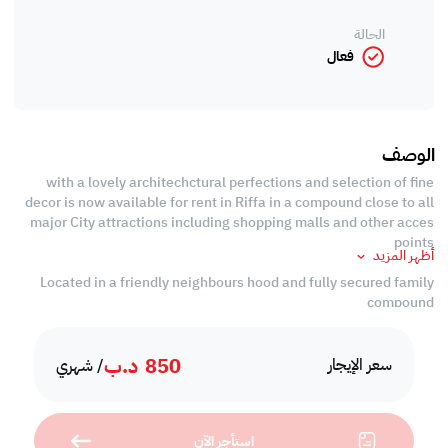
الحالة
فعال
الوصف
with a lovely architechctural perfections and selection of fine
decor is now available for rent in Riffa in a compound close to all
major City attractions including shopping malls and other acces
points
أظهر المزيد
Located in a friendly neighbours hood and fully secured family
compound
# Details #
850
د.ب
- The Villa features bright and spacious hall area with large
سعر الإيجار
/ شهري
windows allowing the sunlight to brighten your home.
- Large private pool
- 4 bright bedrooms with central ac units, curtains and fitted
استأجر الآن
wardrobes.