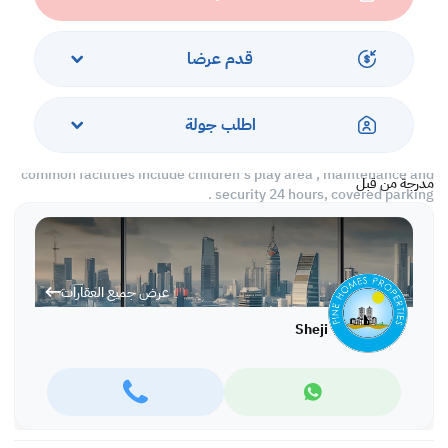
- Generous sized rooms
- open kitchen plan with fine integrated appliances and plenty of
cupboards; attached
قدم عرضا
- External Kitchen space in Basement
- laundry/storage room amd separate maid room
- small garden
اطلب جولة
- Parking garage 2 nos
common facilities include children's play area , maintenance and
مدرجة من قبل
security 24 hours, covered parking .
Located within a short distance from all major city landmarks
Rent is Exclusive of municipality tax, water and electricity bills.
عرض جميع العقارات
rent:850/-
Sheji
Ref no RFB3
to view this kindly give us a call